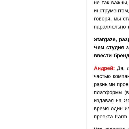
не так важны,
инструментом,
говоря, мы с
параллельно 
Stargaze, ра
Чем студия з
ввести брен
Андрей:
Да, 
частью компа
разными прое
платформы (в 
издавая на Go
время один и
проекта Farm F