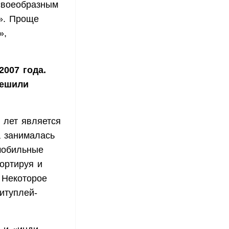
 своеобразным
и». Проще
»,
2007 года.
решили
о лет является
а занималась
мобильные
портируя и
 Некоторое
итуплей-