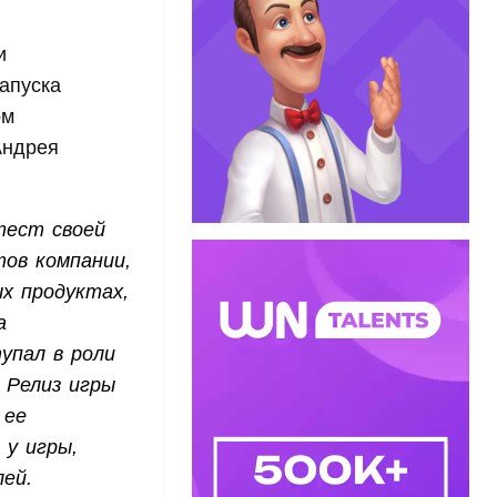
и
запуска
ом
Андрея
тест своей
тов компании,
х продуктах,
а
упал в роли
 Релиз игры
 ее
 у игры,
лей.