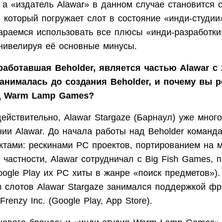
 а «издатель Alawar» в данном случае становится
 который погружает слот в состояние «инди-студи
тараемся использовать все плюсы «инди-разработки
нивелируя её основные минусы.
зработавшая Beholder, является частью Alawar с 
анималась до создания Beholder, и почему вы 
д Warm Lamp Games?
действительно, Alawar Stargaze (Барнаул) уже мног
нии Alawar. До начала работы над Beholder команд
ктами: рескинами PC проектов, портированием на 
частности, Alawar сотрудничал с Big Fish Games, 
ogle Play их PC хиты в жанре «поиск предметов»).
з слотов Alawar Stargaze занимался поддержкой фр
renzy Inc. (Google Play, App Store).