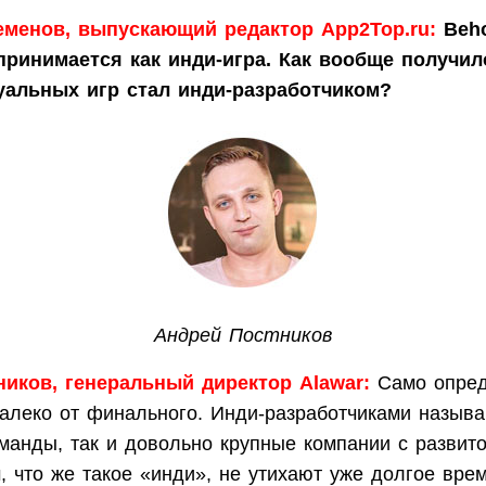
еменов, выпускающий редактор App2Top.ru:
Beho
ринимается как инди-игра. Как вообще получил
уальных игр стал инди-разработчиком?
Андрей Постников
иков, генеральный директор Alawar:
Само опре
алеко от финального. Инди-разработчиками называ
анды, так и довольно крупные компании с развито
, что же такое «инди», не утихают уже долгое врем