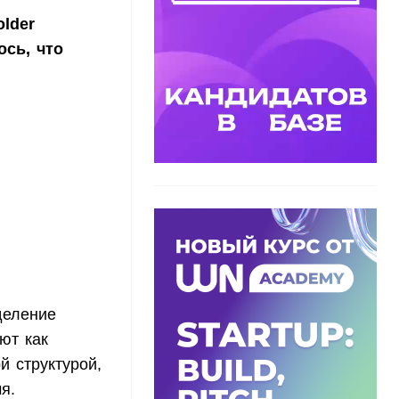
lder
ось, что
деление
ют как
й структурой,
я.