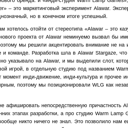
 нового бренда: и «инди-студия Warm Lamp Games»,
er» – это маркетинговый эксперимент Alawar. Эксп
днозначный, но в конечном итоге успешный.
м хотелось отойти от стереотипа «Alawar – это ка
 нового проекта от Alawar неминуемо вызвал бы им
Поэтому мы решили акцентировать внимание не на и
 и команде. Разработка шла в Alawar Stargaze, что
но указывало на Alawar, и мы выделили слот, кото
вой игрой, в отдельную студию под названием Wa
т момент инди-движение, инди-культура и прочее и
ярным, поэтому мы позиционировали WLG как неза
не афишировать непосредственную причастность Al
анних этапах разработки, а про студию Warm Lamp 
 вообще никто ничего не знал. Это позволило нам 