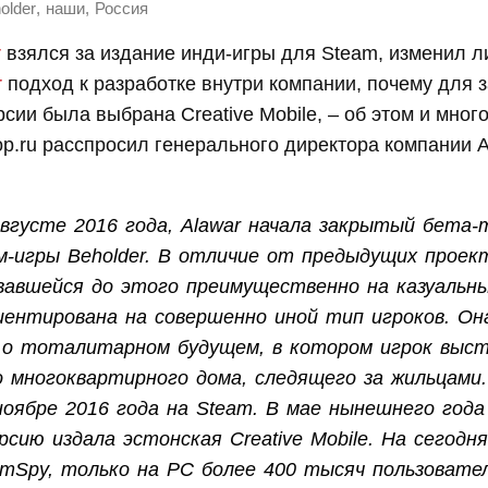
,
,
older
наши
Россия
r
взялся за издание инди-игры для Steam, изменил л
r
подход к разработке внутри компании, почему для 
сии была выбрана Creative Mobile, – об этом и мног
p.ru расспросил генерального директора компании 
 августе 2016 года, Alawar начала закрытый бета-
м-игры Beholder. В отличие от предыдущих проек
вавшейся до этого преимущественно на казуальны
иентирована на совершенно иной тип игроков. Он
 о тоталитарном будущем, в котором игрок выст
 многоквартирного дома, следящего за жильцами.
ноябре 2016 года на Steam. В мае нынешнего года
сию издала эстонская Creative Mobile. На сегодня
amSpy, только на PC более 400 тысяч пользовате