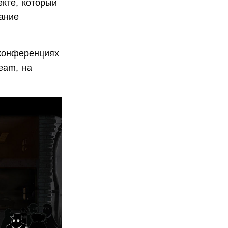
кте, который
ание
 конференциях
eam, на