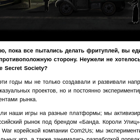
ю, пока все пытались делать фритуплей, вы ед
противоположную сторону. Неужели не хотелось
е Secret Society?
эти годы мы не только создавали и развивали нап
казуальных проектов, но и постоянно эксперименти
ентами рынка.
ли наши игры на разные платформы; мы активизи
ссийский рынок под брендом «Банда. Короли Улиц
s War корейской компании Com2Us; мы эксперимент
льных игр, а также занимались разработкой порядк