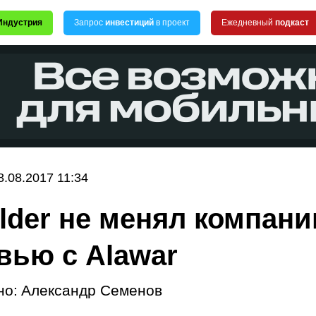
Индустрия
Запрос
инвестиций
в проект
Ежедневный
подкаст
8.08.2017 11:34
lder не менял компани
вью с Alawar
но:
Александр Семенов