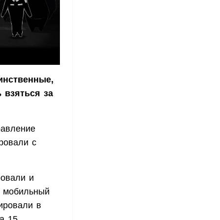
инственные,
 взяться за
равление
ровали с
ровали и
» мобильный
ировали в
а 15