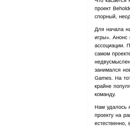
Что касается
проект Behold
спорный, нео
Для начала на
игры». Анонс
ассоциации. 
самом проекте
недвусмыслен
занимался но
Games. На то
крайне попул
команду.
Нам удалось 
проекту на р
естественно,