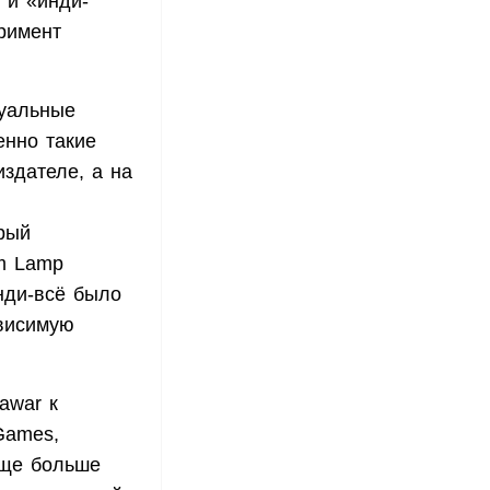
 и «инди-
еримент
зуальные
енно такие
здателе, а на
рый
rm Lamp
нди-всё было
висимую
awar к
Games,
еще больше