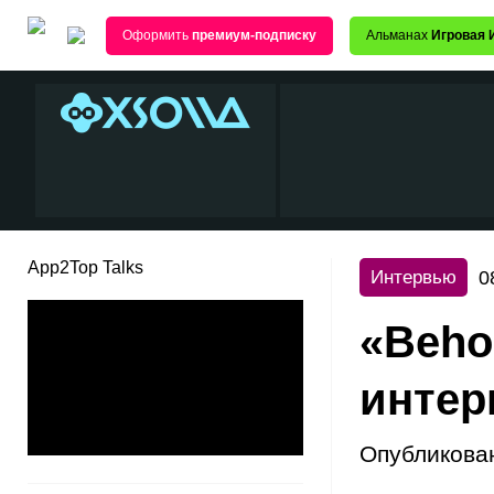
Оформить
премиум-подписку
Альманах
Игровая 
App2Top Talks
0
Интервью
«Beho
интер
Опубликова