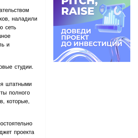
дательством
ков, наладили
ю сеть
шное
ль и
овые студии.
ся штатными
оты полного
в, которые,
мостоятельно
джет проекта