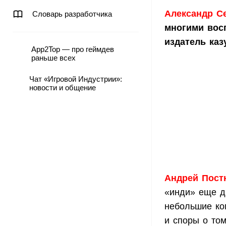
Александр С
Словарь разработчика
многими восп
издатель каз
App2Top — про геймдев
раньше всех
Чат «Игровой Индустрии»:
новости и общение
Андрей Постн
«инди» еще д
небольшие ком
и споры о том