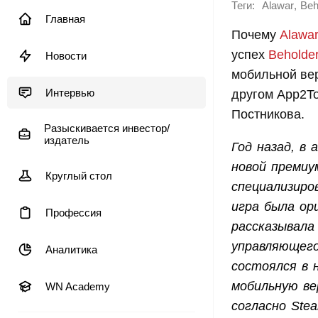
Теги:
,
Alawar
Beh
Главная
Почему
Alawa
успех
Beholde
Новости
мобильной вер
Интервью
другом App2To
Постникова.
Разыскивается инвестор/
издатель
Год назад, в
новой премиу
Круглый стол
специализиро
игра была ор
Профессия
рассказывала
управляющего
Аналитика
состоялся в 
мобильную вер
WN Academy
согласно Ste