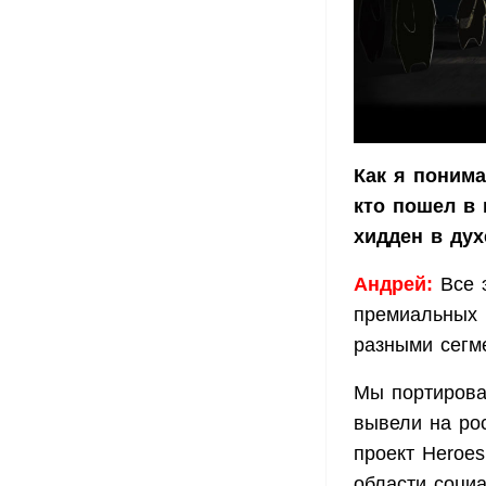
Как я понима
кто пошел в 
хидден в дух
Андрей:
Все 
премиальных 
разными сегм
Мы портирова
вывели на ро
проект Heroe
области социа