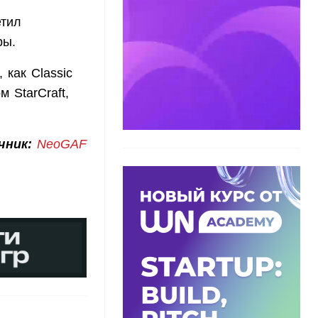
етил
ры.
как Classic
 StarСraft,
чник:
NeoGAF