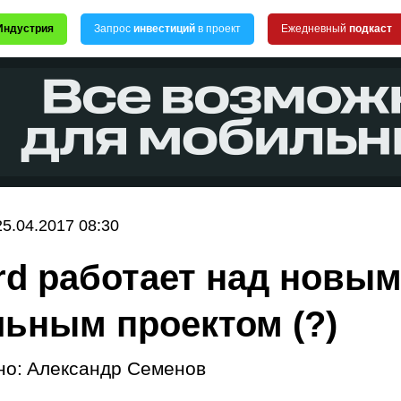
Индустрия
Запрос
инвестиций
в проект
Ежедневный
подкаст
25.04.2017 08:30
ard работает над новы
ьным проектом (?)
но:
Александр Семенов