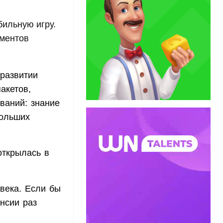
бильную игру.
ументов
 развитии
акетов,
ваний: знание
больших
открылась в
овека. Если бы
ансии раз