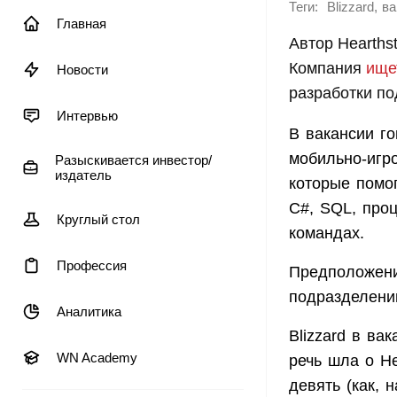
Теги:
,
Blizzard
ва
Главная
Автор Hearths
Компания
ище
Новости
разработки по
Интервью
В вакансии го
мобильно-игро
Разыскивается инвестор/
издатель
которые помог
C#, SQL, про
Круглый стол
командах.
Профессия
Предположени
подразделении
Аналитика
Blizzard в ва
WN Academy
речь шла о He
девять (как, 