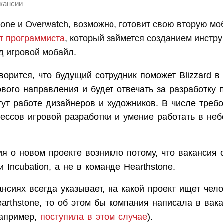
кансии
tone и Overwatch, возможно, готовит свою вторую мо
т программиста
, который займется созданием инстр
д игровой мобайл.
ворится, что будущий сотрудник поможет Blizzard в
вого направления и будет отвечать за разработку п
ут работе дизайнеров и художников. В числе требо
цессов игровой разработки и умение работать в не
я о новом проекте возникло потому, что вакансия 
 Incubation, а не в команде Hearthstone.
кансиях всегда указывает, на какой проект ищет чел
arthstone, то об этом бы компания написала в вак
например,
поступила в этом случае
).