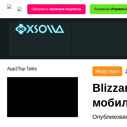
Оформить
премиум-подписку
Альманах
Игровая 
App2Top Talks
Индустрия
Blizz
мобил
Опубликова