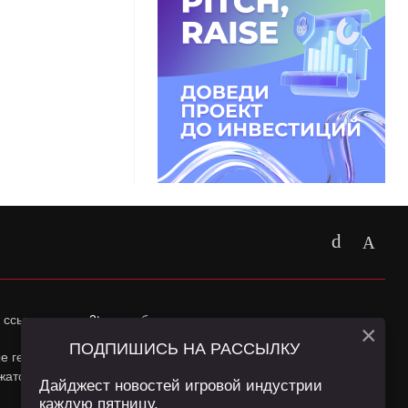
 ссылка на
app2top.ru
обязательна.
×
ПОДПИШИСЬ НА РАССЫЛКУ
ные геолокации Пользователей сайта и сервис «Яндекс
жатся в
Политике конфиденциальности
и
Пользовательском
Дайджест новостей игровой индустрии
каждую пятницу.