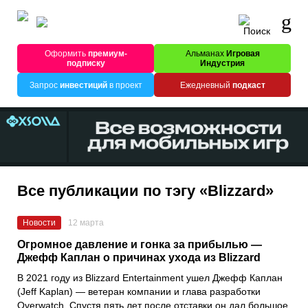
Оформить
премиум-
Альманах
Игровая
подписку
Индустрия
Запрос
инвестиций
в проект
Ежедневный
подкаст
Все публикации по тэгу «Blizzard»
Новости
12 марта
Огромное давление и гонка за прибылью —
Джефф Каплан о причинах ухода из Blizzard
В 2021 году из Blizzard Entertainment ушел Джефф Каплан
(Jeff Kaplan) — ветеран компании и глава разработки
Overwatch. Спустя пять лет после отставки он дал большое