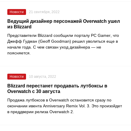
Новости
21 сентября, 2022
Ведущий дизайнер персонажей Overwatch ушел
из Blizzard
Представители
Blizzard
сообщили порталу
PC Gamer
, что
Джефф Гудман
(Geoff Goodman) решил уволиться еще в
начале года. С чем связан уход дизайнера — не
поясняется.
Новости
10 августа, 2022
Blizzard перестанет продавать лутбоксы в
Overwatch с 30 августа
Продажа лутбоксов в
Overwatch
остановится сразу по
окончании ивента
Anniversary Remix Vol. 3
. Это произойдет
в преддверии релиза
Overwatch 2
.