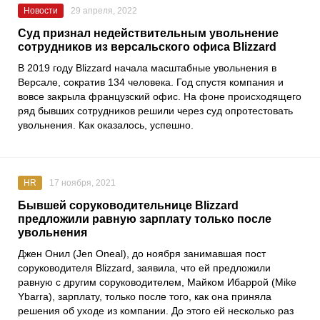
Новости
29 апреля, 2022
Суд признал недействительным увольнение
сотрудников из версальского офиса Blizzard
В 2019 году Blizzard начала масштабные увольнения в
Версале, сократив 134 человека. Год спустя компания и
вовсе закрыла французский офис. На фоне происходящего
ряд бывших сотрудников решили через суд опротестовать
увольнения. Как оказалось, успешно.
HR
17 ноября, 2021
Бывшей соруководительнице Blizzard
предложили равную зарплату только после
увольнения
Джен Онил
(Jen Oneal), до ноября занимавшая пост
соруководителя
Blizzard
, заявила, что ей предложили
равную с другим соруководителем,
Майком Ибаррой
(Mike
Ybarra), зарплату, только после того, как она приняла
решения об уходе из компании. До этого ей несколько раз