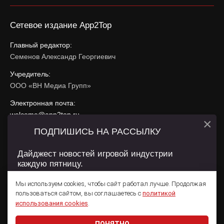
Сетевое издание App2Top
Главный редактор:
Семенов Александр Георгиевич
Учредитель:
ООО «ВН Медиа Групп»
Электронная почта:
welcome@app2top.ru
×
ПОДПИШИСЬ НА РАССЫЛКУ
При использовании материалов активная ссылка на
app2top.ru
обязательна.
Дайджест новостей игровой индустрии
каждую пятницу.
Сайт использует IP адреса, cookie, данные геолокации
Пользователей сайта и сервис «Яндекс Метрика». Условия
Мы используем cookies, чтобы сайт работал лучше. Продолжая
использования содержатся в
Политике конфиденциальности
и
пользоваться сайтом, вы соглашаетесь с
политикой
Пользовательском соглашении
.
Подписаться
использования cookies
.