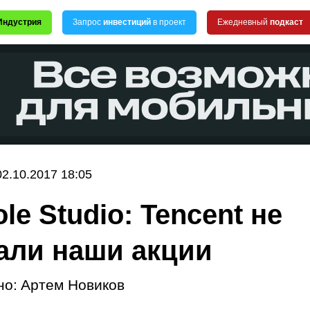
Индустрия
Запрос
инвестиций
в проект
Ежедневный
подкаст
02.10.2017 18:05
le Studio: Tencent не
али наши акции
но:
Артем Новиков