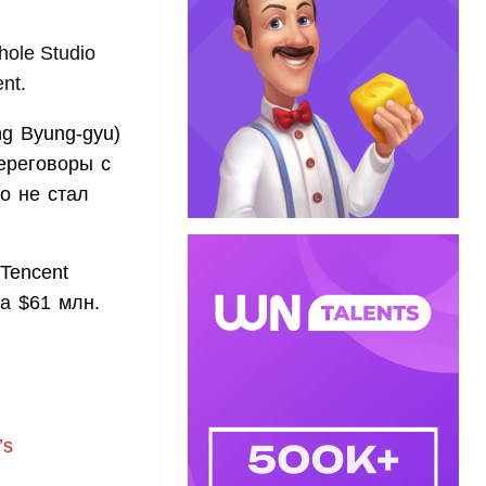
hole Studio
nt.
ng Byung-gyu)
ереговоры с
о не стал
Tencent
за $61 млн.
’s