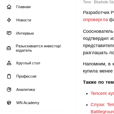
Теги:
Bluehole St
Главная
Разработчик P
опровергла
фа
Новости
Сооснователь 
Интервью
подтвердил и
представителя
Разыскивается инвестор/
издатель
разглашать п
Круглый стол
Напомним, в 
купила менее 
Профессия
Также по тем
Аналитика
Tencent к
WN Academy
Слухи: Ten
Battlegrou