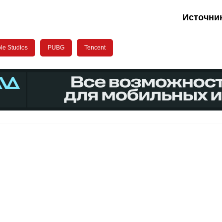
Источни
le Studios
PUBG
Tencent