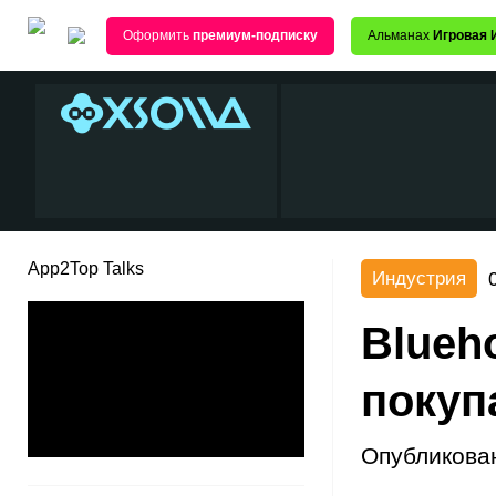
Оформить
премиум-подписку
Альманах
Игровая 
App2Top Talks
Индустрия
Blueho
покуп
Опубликова