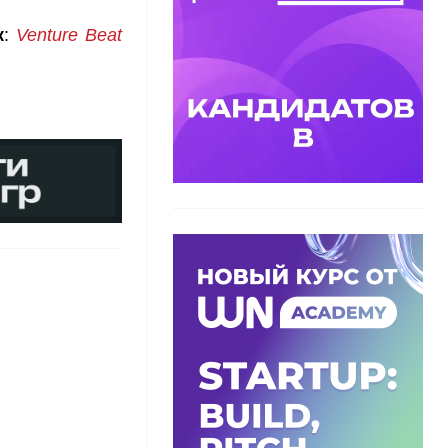
к
:
Venture Beat