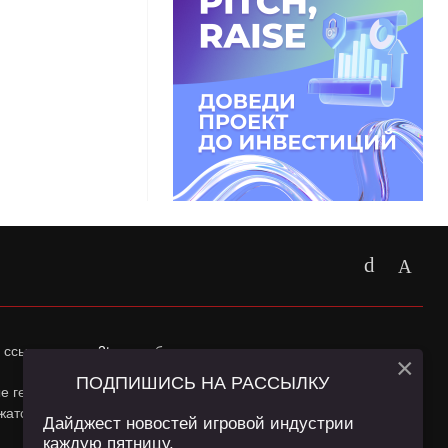
 ссылка на
app2top.ru
обязательна.
×
ПОДПИШИСЬ НА РАССЫЛКУ
ные геолокации Пользователей сайта и сервис «Яндекс
жатся в
Политике конфиденциальности
и
Пользовательском
Дайджест новостей игровой индустрии
каждую пятницу.