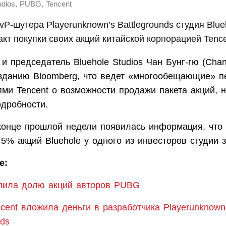
,
,
udios
PUBG
Tencent
vP-шутера Playerunknown’s Battlegrounds студия Blue
кт покупки своих акций китайской корпорацией Tence
и председатель Bluehole Studios Чан Бунг-гю (Cha
зданию Bloomberg, что ведет «многообещающие» п
ми Tencent о возможности продажи пакета акций, н
одробности.
конце прошлой недели появилась информация, что 
5% акций Bluehole у одного из инвесторов студии 
е:
упила долю акций авторов PUBG
cent вложила деньги в разработчика Playerunknown
nds