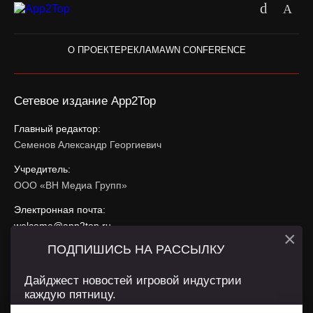
О ПРОЕКТЕ
РЕКЛАМА
WN CONFERENCE
Сетевое издание App2Top
Главный редактор:
Семенов Александр Георгиевич
Учредитель:
ООО «ВН Медиа Групп»
Электронная почта:
welcome@app2top.ru
×
ПОДПИШИСЬ НА РАССЫЛКУ
При использовании материалов активная ссылка на
app2top.ru
обязательна.
Дайджест новостей игровой индустрии
каждую пятницу.
Сайт использует IP адреса, cookie, данные геолокации
Пользователей сайта и сервис «Яндекс Метрика». Условия