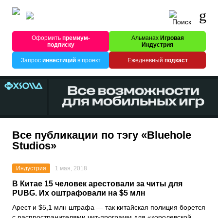
Оформить
премиум-
Альманах
Игровая
подписку
Индустрия
Запрос
инвестиций
в проект
Ежедневный
подкаст
Все публикации по тэгу «Bluehole
Studios»
Индустрия
1 мая, 2018
В Китае 15 человек арестовали за читы для
PUBG. Их оштрафовали на $5 млн
Арест и $5,1 млн штрафа — так китайская полиция борется
с распространителями чит-программ для «королевской