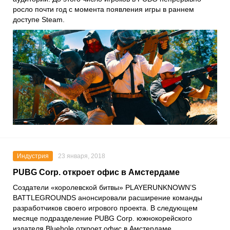
росло почти год с момента появления игры в раннем
доступе Steam.
Индустрия
23 января, 2018
PUBG Corp. откроет офис в Амстердаме
Создатели «королевской битвы»
PLAYERUNKNOWN’S
BATTLEGROUNDS
анонсировали расширение команды
разработчиков своего игрового проекта. В следующем
месяце подразделение
PUBG Corp.
южнокорейского
издателя
Bluehole
откроет офис в Амстердаме.