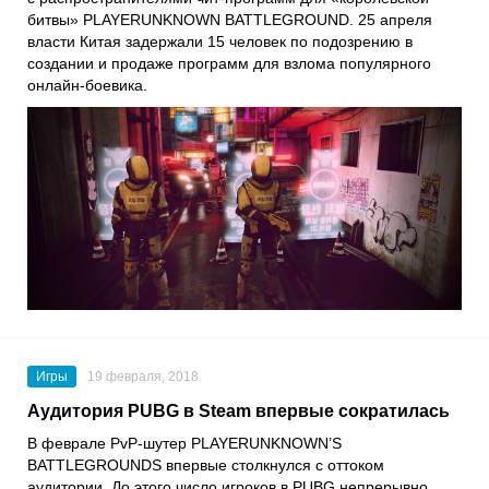
битвы» PLAYERUNKNOWN BATTLEGROUND. 25 апреля
власти Китая задержали 15 человек по подозрению в
создании и продаже программ для взлома популярного
онлайн-боевика.
Игры
19 февраля, 2018
Аудитория PUBG в Steam впервые сократилась
В феврале PvP-шутер PLAYERUNKNOWN’S
BATTLEGROUNDS впервые столкнулся с оттоком
аудитории. До этого число игроков в PUBG непрерывно