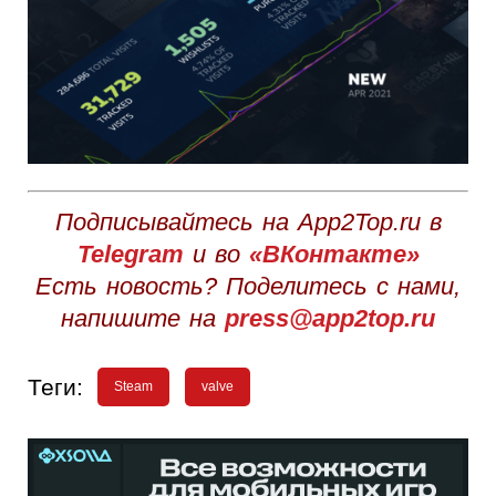
Подписывайтесь на App2Top.ru в
Telegram
и во
«ВКонтакте»
Есть новость? Поделитесь с нами,
напишите на
press@app2top.ru
Теги:
Steam
valve