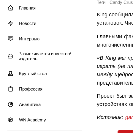
Теги:
Candy Crus
Главная
King сообщила
установок. Чи
Новости
Главными фак
Интервью
многочисленны
Разыскивается инвестор/
«
В King мы п
издатель
играть (не п
Круглый стол
между щедрос
представител
Профессия
Проект был з
устройствах о
Аналитика
Источник:
gam
WN Academy