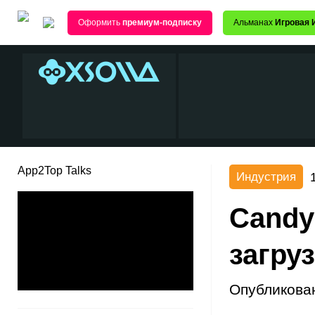
Оформить
премиум-подписку
Альманах
Игровая 
App2Top Talks
Индустрия
Candy
загру
Опубликова