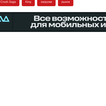
 Crush Saga
King
загрузки
рынок