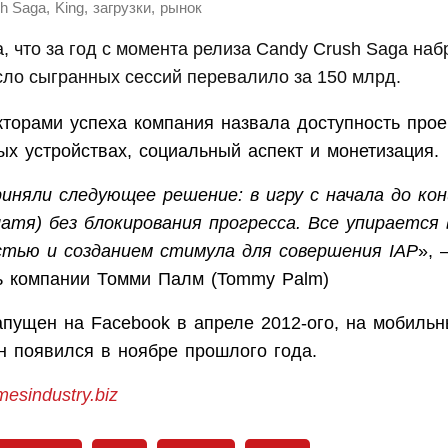
,
,
,
h Saga
King
загрузки
рынок
, что за год с момента релиза Candy Crush Saga на
сло сыгранных сессий перевалило за 150 млрд.
торами успеха компания назвала доступность прое
х устройствах, социальный аспект и монетизация.
риняли следующее решение: в игру с начала до ко
латя) без блокирования прогресса. Все упирается 
тью и созданием стимула для совершения IAP
», 
ь компании Томми Палм (Tommy Palm)
апущен на Facebook в апреле 2012-ого, на мобильн
н появился в ноябре прошлого года.
esindustry.biz