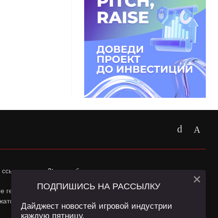
 ссылка на
app2top.ru
обязательна.
×
ПОДПИШИСЬ НА РАССЫЛКУ
ные геолокации Пользователей сайта и сервис «Яндекс
жатся в
Политике конфиденциальности
и
Пользовательском
Дайджест новостей игровой индустрии
каждую пятницу.