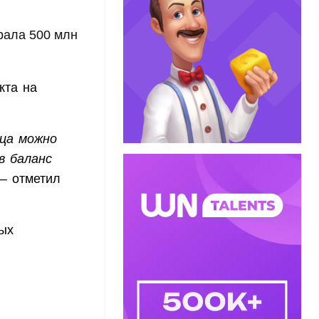
брала 500 млн
кта на
нца можно
в баланс
— отметил
ых