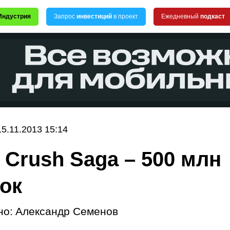
Индустрия
Запрос
инвестиций
в проект
Ежедневный
подкаст
15.11.2013 15:14
 Crush Saga – 500 млн
зок
но:
Александр Семенов