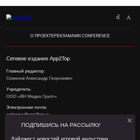
О ПРОЕКТЕ
РЕКЛАМА
WN CONFERENCE
Сетевое издание App2Top
Главный редактор:
Семенов Александр Георгиевич
Учредитель:
ООО «ВН Медиа Групп»
Электронная почта:
welcome@app2top.ru
×
ПОДПИШИСЬ НА РАССЫЛКУ
При использовании материалов активная ссылка на
app2top.ru
обязательна.
Дайджест новостей игровой индустрии