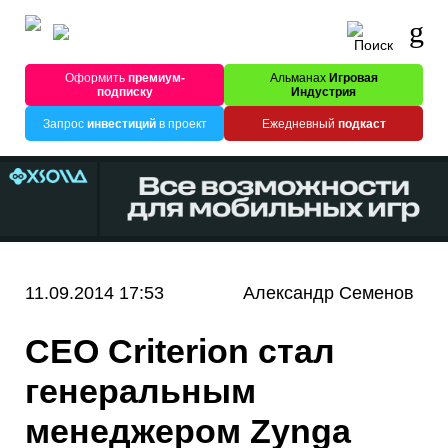
Оформить
премиум-
Альманах
Игровая
подписку
Индустрия
Запрос
инвестиций
в проект
Ежедневный
подкаст
11.09.2014 17:53
Александр Семенов
CEO Criterion стал
генеральным
менеджером Zynga