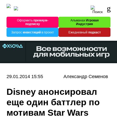
Оформить
премиум-
Альманах
Игровая
подписку
Индустрия
Запрос
инвестиций
в проект
Ежедневный
подкаст
29.01.2014 15:55
Александр Семенов
Disney анонсировал
еще один баттлер по
мотивам Star Wars