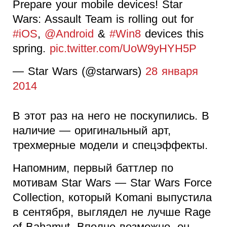
Prepare your mobile devices! Star
Wars: Assault Team is rolling out for
#iOS
,
@Android
&
#Win8
devices this
spring.
pic.twitter.com/UoW9yHYH5P
— Star Wars (@starwars)
28 января
2014
В этот раз на него не поскупились. В
наличие — оригинальный арт,
трехмерные модели и спецэффекты.
Напомним, первый баттлер по
мотивам Star Wars — Star Wars Force
Collection, который Komani выпустила
в сентября, выглядел не лучше Rage
of Bahamut. Вполне возможно, он