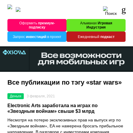
Оформить
премиум-
Альманах
Игровая
подписку
Индустрия
Запрос
инвестиций
в проект
Ежедневный
подкаст
Все публикации по тэгу «star wars»
Деньги
3 февраля, 2021
Electronic Arts заработала на играх по
«Звездным войнам» свыше $3 млрд
Несмотря на потерю эксклюзивных прав на выпуск игр по
«Звездным войнам»
,
EA
не намерена бросать прибыльное
направление. В разговоре с инвесторами компания