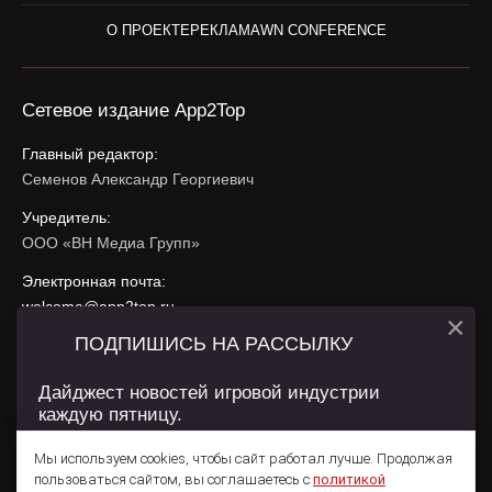
О ПРОЕКТЕ
РЕКЛАМА
WN CONFERENCE
Сетевое издание App2Top
Главный редактор:
Семенов Александр Георгиевич
Учредитель:
ООО «ВН Медиа Групп»
Электронная почта:
welcome@app2top.ru
×
ПОДПИШИСЬ НА РАССЫЛКУ
При использовании материалов активная ссылка на
app2top.ru
обязательна.
Дайджест новостей игровой индустрии
каждую пятницу.
Сайт использует IP адреса, cookie, данные геолокации
Пользователей сайта и сервис «Яндекс Метрика». Условия
Мы используем cookies, чтобы сайт работал лучше. Продолжая
использования содержатся в
Политике конфиденциальности
и
пользоваться сайтом, вы соглашаетесь с
политикой
Пользовательском соглашении
.