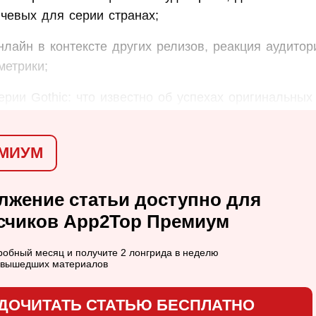
ючевых для серии странах;
нлайн в контексте других релизов, реакция аудитор
метрики;
рии Gothic: что известно об успехах оригинальных
МИУМ
лжение статьи доступно для
счиков App2Top Премиум
обный месяц и получите 2 лонгрида в неделю
в вышедших материалов
ДОЧИТАТЬ СТАТЬЮ БЕСПЛАТНО