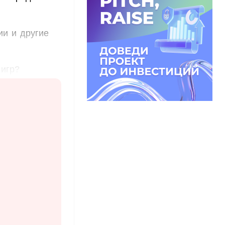
ии и другие
 игр?