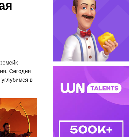
ая
 ремейк
ния. Сегодня
е углубимся в