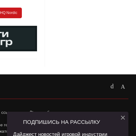
HQ Nordic
 ссылка на
app2top.ru
обязательна.
×
ПОДПИШИСЬ НА РАССЫЛКУ
ные геолокации Пользователей сайта и сервис «Яндекс
жатся в
Политике конфиденциальности
и
Пользовательском
Дайджест новостей игровой индустрии