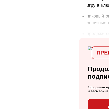
игру в кл
пиковый о
релизные 
продажи се
ПРЕ
Продо
подпи
Оформите пр
и весь архи