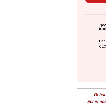
Уров
высо
Сер
CEO
Подпи
Есть но