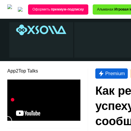
Оформить
премиум-подписку
Альманах
Игровая 
App2Top Talks
Premium
Как р
успех
сообщ