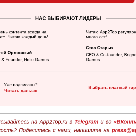
НАС ВЫБИРАЮТ ЛИДЕРЫ
ень контента всегда на
Читаю App2Top регулярн
те. Читаю каждый день!
много лет!
Стас Старых
гей Орловский
CEO & Co-founder, Briga
 & Founder, Helio Games
Games
Уже подписаны?
Выбрать платный та
Читать дальше
сывайтесь на App2Top.ru в
Telegram
и во
«ВКонт
вость? Поделитесь с нами, напишите на
press@ap