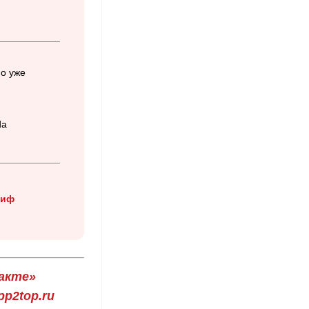
о уже
da
риф
акте»
p2top.ru