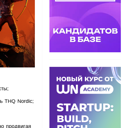
сты;
ь THQ Nordic;
но продвигая