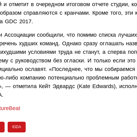
 и отметит в очередном итоговом отчете студии, 
образом справляются с кранчами. Кроме того, эти 
на GDC 2017.
и Ассоциации сообщили, что помимо списка лучших
еречень худших команд. Однако сразу оглашать наз
аихудшими условиями труда не станут, а сперва по
му с руководством без огласки. И только если это
ициально ославят. «Последнее, что мы собираемся
ую-либо компанию потенциально проблемным работ
», — отметила Кейт Эдвардс (Kate Edwards), испол
A.
tureBeat
IGDA