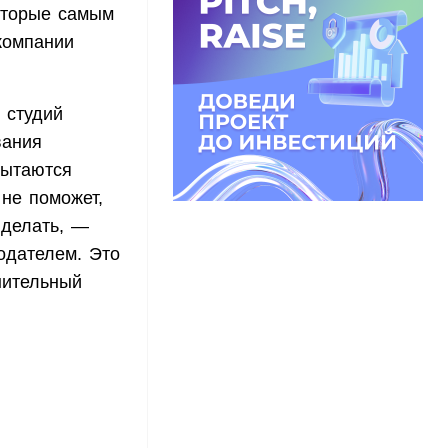
которые самым
компании
 студий
вания
пытаются
 не поможет,
 делать, —
одателем. Это
нительный