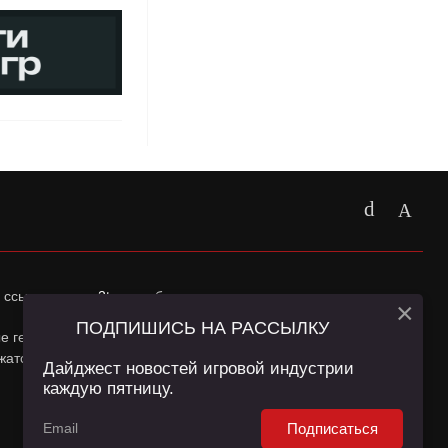
 ссылка на
app2top.ru
обязательна.
×
ПОДПИШИСЬ НА РАССЫЛКУ
ные геолокации Пользователей сайта и сервис «Яндекс
жатся в
Политике конфиденциальности
и
Пользовательском
Дайджест новостей игровой индустрии
каждую пятницу.
Подписаться