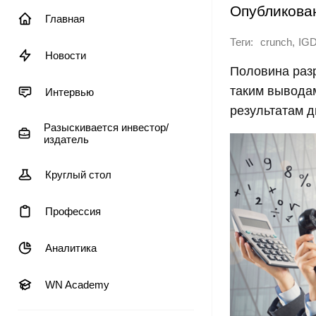
Опубликова
Главная
Теги:
,
crunch
IG
Новости
Половина разр
таким вывода
Интервью
результатам д
Разыскивается инвестор/
издатель
Круглый стол
Профессия
Аналитика
WN Academy