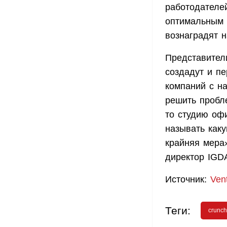
работодателей
оптимальным 
вознаградят 
Представител
создадут и п
компаний с н
решить пробле
то студию оф
называть как
крайняя мера
директор IGD
Источник:
Ven
Теги:
crunch