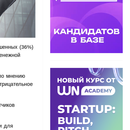
ошенных (36%)
денежной
 по мнению
трицательное
тчиков
и для