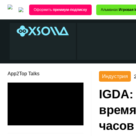
Оформить
премиум-подписку
Альманах
Игровая 
App2Top Talks
Индустрия
IGDA:
время
часов