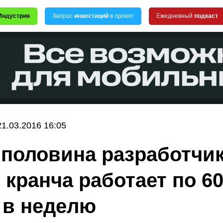
Индустрия
Запрос
инвестиций
в проект
Ежедневный
подкаст
21.03.2016 16:05
 половина разработчи
 кранча работает по 6
 в неделю