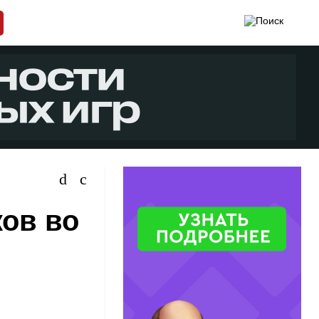
ков во
0