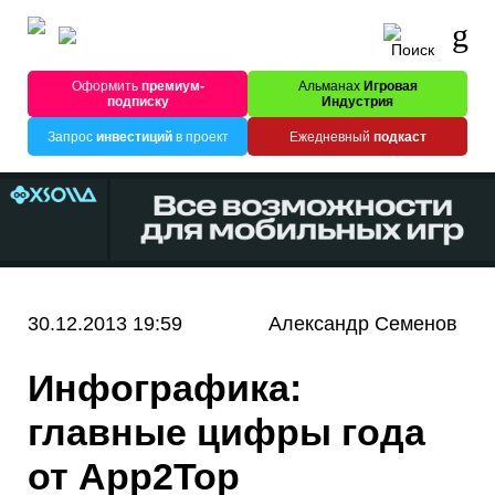
Оформить
премиум-
Альманах
Игровая
подписку
Индустрия
Запрос
инвестиций
в проект
Ежедневный
подкаст
30.12.2013 19:59
Александр Семенов
Инфографика:
главные цифры года
от App2Top