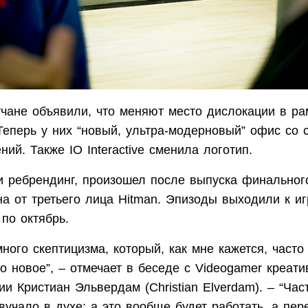
тчане объявили, что меняют место дислокации в ра
Теперь у них “новый, ультра-модерновый” офис со 
ний. Также IO Interactive сменила логотип.
 и ребрендинг, произошел после выпуска финальног
а от третьего лица Hitman. Эпизоды выходили к иг
 по октябрь.
ного скептицизма, который, как мне кажется, часто 
о новое”, – отмечает в беседе с Videogamer креат
ии Кристиан Эльвердам (Christian Elverdam). – “Час
вучало в духе: а это вообще будет работать, а пер