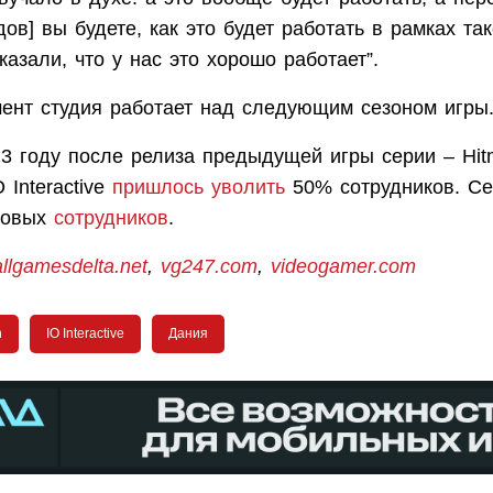
ов] вы будете, как это будет работать в рамках та
азали, что у нас это хорошо работает”.
ент студия работает над следующим сезоном игры
13 году после релиза предыдущей игры серии – Hit
O Interactive
пришлось уволить
50% сотрудников. Се
новых
сотрудников
.
allgamesdelta.net
,
vg247.com
,
videogamer.com
n
IO Interactive
Дания