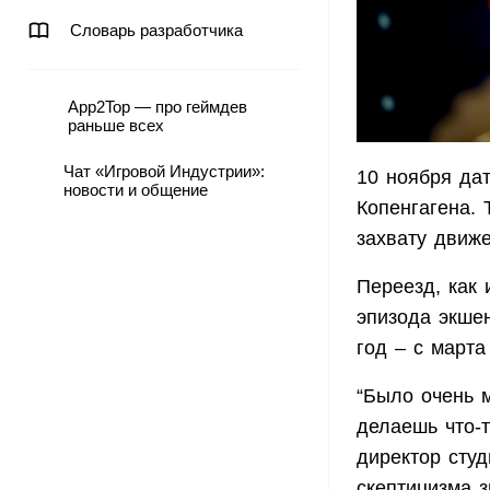
Словарь разработчика
App2Top — про геймдев
раньше всех
Чат «Игровой Индустрии»:
10 ноября да
новости и общение
Копенгагена. 
захвату движе
Переезд, как
эпизода экшен
год – с марта
“Было очень м
делаешь что-т
директор студ
скептицизма з