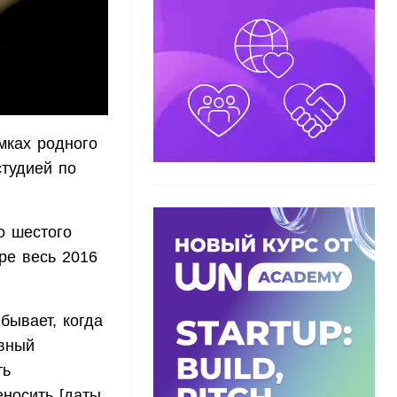
мках родного
студией по
о шестого
ре весь 2016
бывает, когда
ивный
ть
еносить [даты