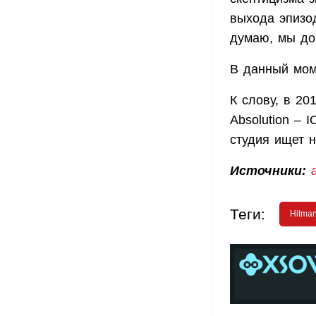
выхода эпизод
думаю, мы док
В данный мом
К слову, в 20
Absolution – I
студия ищет 
Источники:
Теги:
Hitma