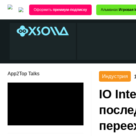
Оформить
премиум-подписку
Альманах
Игровая 
App2Top Talks
Индустрия
IO Int
после
перее