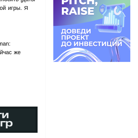
кой игры. Я
.
man:
йчас же