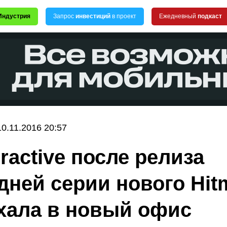
Индустрия
Запрос
инвестиций
в проект
Ежедневный
подкаст
10.11.2016 20:57
eractive после релиза
дней серии нового Hit
хала в новый офис