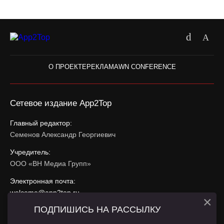
О ПРОЕКТЕ
РЕКЛАМА
WN CONFERENCE
Сетевое издание App2Top
Главный редактор:
Семенов Александр Георгиевич
Учредитель:
ООО «ВН Медиа Групп»
Электронная почта:
welcome@app2top.ru
×
ПОДПИШИСЬ НА РАССЫЛКУ
При использовании материалов активная ссылка на
app2top.ru