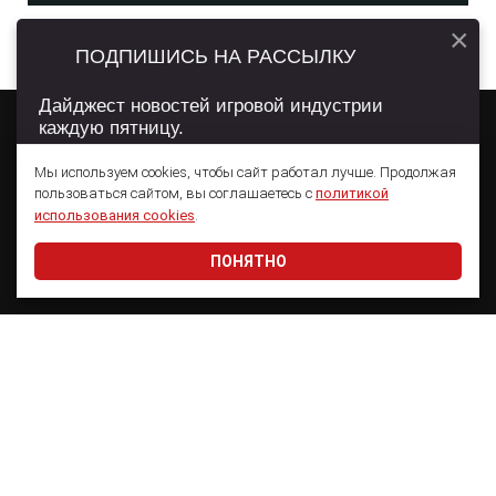
×
ПОДПИШИСЬ НА РАССЫЛКУ
Дайджест новостей игровой индустрии
каждую пятницу.
Мы используем cookies, чтобы сайт работал лучше. Продолжая
пользоваться сайтом, вы соглашаетесь с
политикой
О ПРОЕКТЕ
РЕКЛАМА
WN CONFERENCE
Подписаться
использования cookies
.
ПОНЯТНО
Даю согласие на обработку
персональных данных
Сетевое издание App2Top
Главный редактор:
Семенов Александр Георгиевич
Учредитель:
ООО «ВН Медиа Групп»
Электронная почта:
welcome@app2top.ru