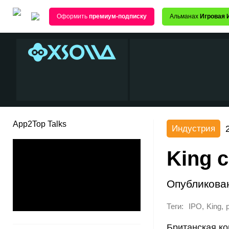
Оформить
премиум-подписку
Альманах
Игровая 
App2Top Talks
Индустрия
King 
Опубликова
Теги:
,
,
IPO
King
Британская к