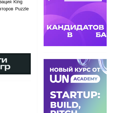
зация King
торов Puzzle