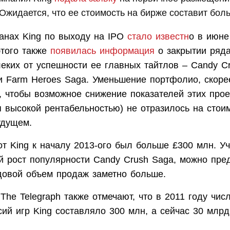
Ожидается, что ее стоимость на бирже составит бол
анах King по выходу на IPO
стало известн
о в июне
этого также
появилась информация
о закрытии ряда
еких от успешности ее главных тайтлов – Candy Cr
и Farm Heroes Saga. Уменьшение портфолио, скоре
, чтобы возможное снижение показателей этих проек
 высокой рентабельностью) не отразилось на стои
удущем.
от King к началу 2013-ого был больше £300 млн. У
й рост популярности Candy Crush Saga, можно пре
одовой объем продаж заметно больше.
The Telegraph также отмечают, что в 2011 году чи
ий игр King составляло 300 млн, а сейчас 30 млрд