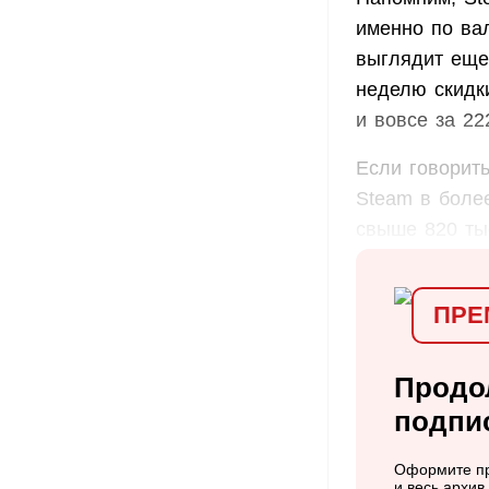
именно по ва
выглядит еще
неделю скидк
и вовсе за 22
Если говорить
Steam в боле
свыше 820 ты
ПРЕ
Продо
подпи
Оформите пр
и весь архи