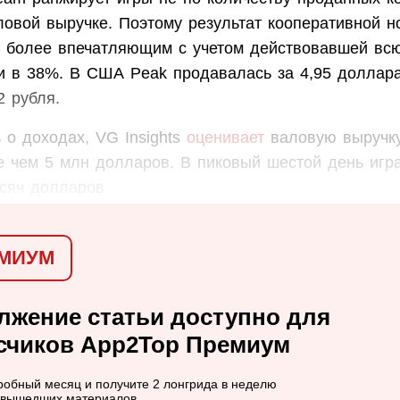
ловой выручке. Поэтому результат кооперативной н
 более впечатляющим с учетом действовавшей вс
и в 38%. В США Peak продавалась за 4,95 доллара
2 рубля.
 о доходах, VG Insights
оценивает
валовую выручку
е чем 5 млн долларов. В пиковый шестой день игр
сяч долларов.
МИУМ
лжение статьи доступно для
счиков App2Top Премиум
обный месяц и получите 2 лонгрида в неделю
в вышедших материалов