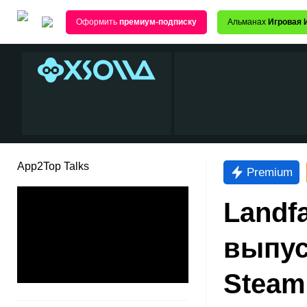
Оформить
премиум-подписку
Альманах
Игровая 
App2Top Talks
Premium
Landf
выпус
Steam