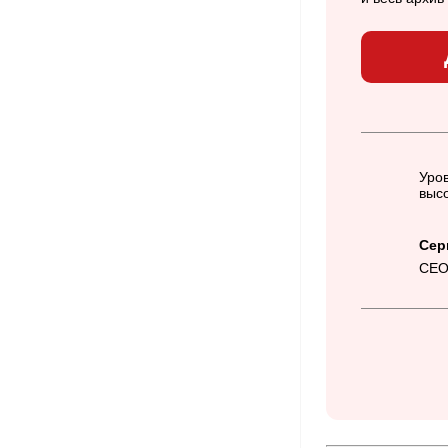
Уров
высо
Сер
CEO