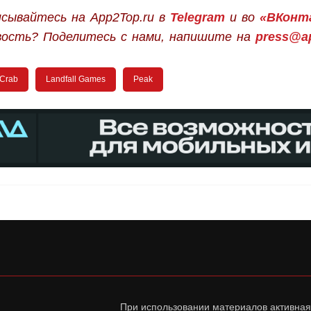
сывайтесь на App2Top.ru в
Telegram
и во
«ВКонт
вость? Поделитесь с нами, напишите на
press@ap
 Crab
Landfall Games
Peak
При использовании материалов активная