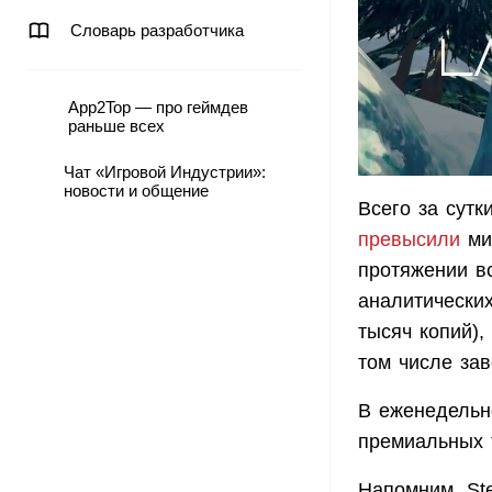
Словарь разработчика
App2Top — про геймдев
раньше всех
Чат «Игровой Индустрии»:
новости и общение
Всего за сут
превысили
мил
протяжении в
аналитически
тысяч копий),
том числе за
В еженедельн
премиальных т
Напомним, St