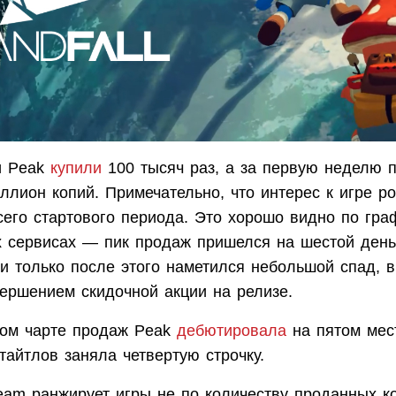
ки Peak
купили
100 тысяч раз, а за первую неделю 
лион копий. Примечательно, что интерес к игре ро
сего стартового периода. Это хорошо видно по гра
х сервисах — пик продаж пришелся на шестой день
 и только после этого наметился небольшой спад, 
вершением скидочной акции на релизе.
ом чарте продаж Peak
дебютировала
на пятом мест
айтлов заняла четвертую строчку.
eam ранжирует игры не по количеству проданных ко