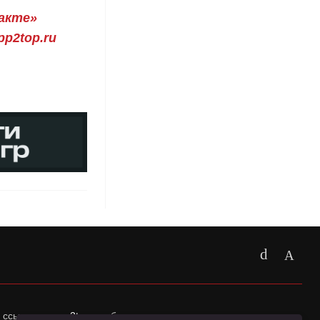
акте»
p2top.ru
 ссылка на
app2top.ru
обязательна.