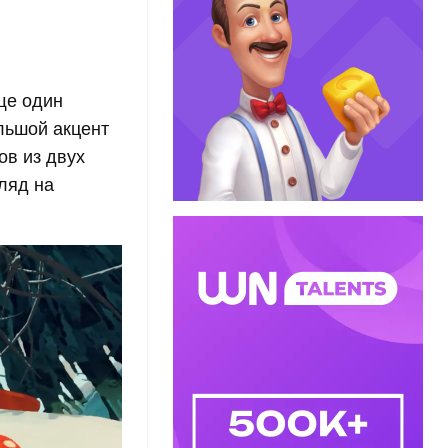
ще один
льшой акцент
ов из двух
ляд на