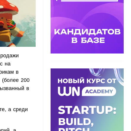
продажи
с на
фикам в
 (более 200
вызванный в
е, а среди
пий, а