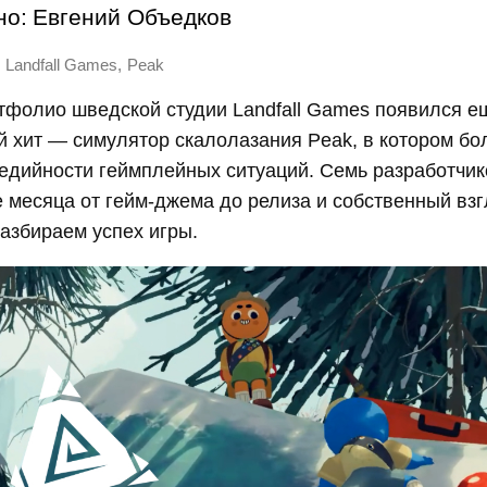
но:
Евгений Объедков
,
Landfall Games
Peak
тфолио шведской студии Landfall Games появился е
 хит — симулятор скалолазания Peak, в котором бо
едийности геймплейных ситуаций. Семь разработчик
е месяца от гейм-джема до релиза и собственный взг
азбираем успех игры.