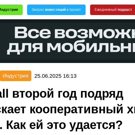
Индустрия
Запрос
инвестиций
в проект
Ежедневный
подкаст
25.06.2025 16:13
Индустрия
all второй год подряд
кает кооперативный х
. Как ей это удается?