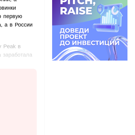
овинки
ю первую
, а в России
 Peak в
а заработала