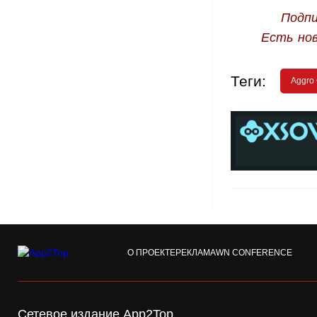
Подпи
Есть но
Теги:
Aggro
О ПРОЕКТЕ
РЕКЛАМА
WN CONFERENCE
Сетевое издание App2Top