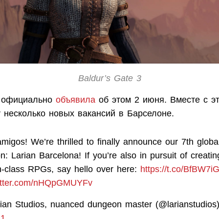
Baldur’s Gate 3
os официально
объявила
об этом 2 июня. Вместе с э
 несколько новых вакансий в Барселоне.
migos! We’re thrilled to finally announce our 7th globa
on: Larian Barcelona! If you’re also in pursuit of creatin
n-class RPGs, say hello over here:
https://t.co/BfBW7
witter.com/nHQpGMUYFv
ian Studios, nuanced dungeon master (@larianstudios
21