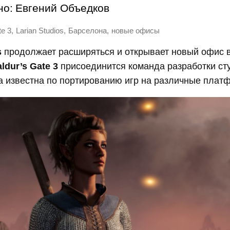
но:
Евгений Объедков
,
,
,
te 3
Larian Studios
Барселона
новые офисы
s
продолжает расширяться и открывает новый офис в
ldur’s Gate 3
присоединится команда разработки ст
а и
звестна по портированию игр на различные плат