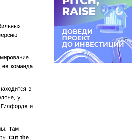
бильных
 версию
рмирование
 ее команда
 находится в
лоне, у
, Гилфорде и
пы. Там
оры
Cut the