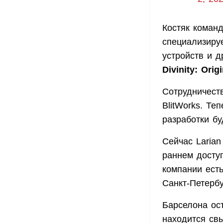
Костяк команд
специализиру
устройств и д
Divinity: Orig
Сотрудничест
BlitWorks. Те
разработки бу
Сейчас Larian
раннем досту
компании есть
Санкт-Петербу
Барселона ос
находится св