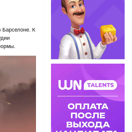
 Барселоне. К
удии
формы.