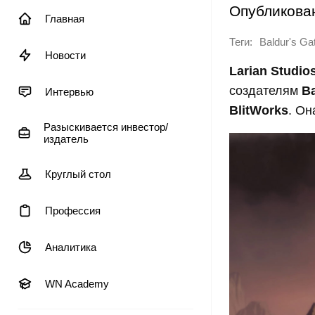
Опубликова
Главная
Теги:
Baldur's Ga
Новости
Larian Studio
создателям
Ba
Интервью
BlitWorks
. Он
Разыскивается инвестор/
издатель
Круглый стол
Профессия
Аналитика
WN Academy