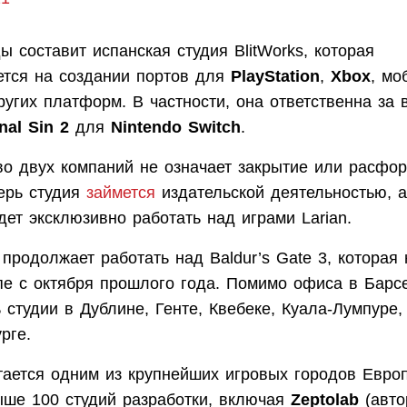
ы составит испанская студия BlitWorks, которая
ется на создании портов для
PlayStation
,
Xbox
, мо
ругих платформ. В частности, она ответственна за
inal Sin 2
для
Nintendo Switch
.
во двух компаний не означает закрытие или расфо
перь студия
займется
издательской деятельностью, а
дет эксклюзивно работать над играми Larian.
 продолжает работать над Baldur’s Gate 3, которая
пе с октября прошлого года. Помимо офиса в Барсе
 студии в Дублине, Генте, Квебеке, Куала-Лумпуре
рге.
тается одним из крупнейших игровых городов Евро
ыше 100 студий разработки, включая
Zeptolab
(авт