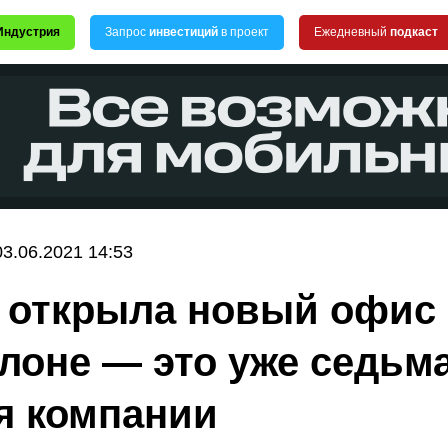
Индустрия
Запрос
инвестиций
в проект
Ежедневный
подкаст
03.06.2021 14:53
n открыла новый офис
лоне — это уже седьм
я компании