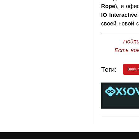
Rope
), и офи
IO Interactive
своей новой с
Подпи
Есть но
Теги:
Baldur