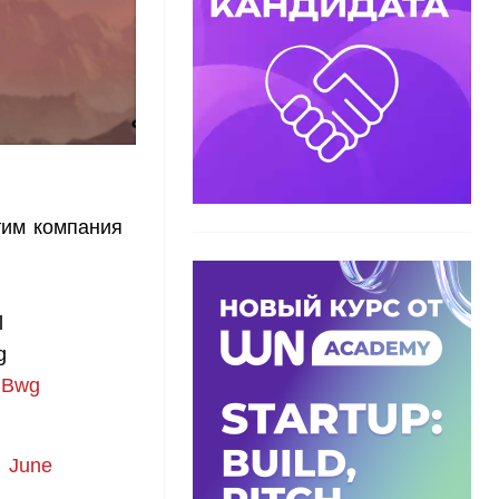
тим компания
l
g
iGBwg
)
June