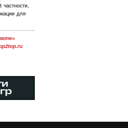
В частности,
окации для
акте»
p2top.ru