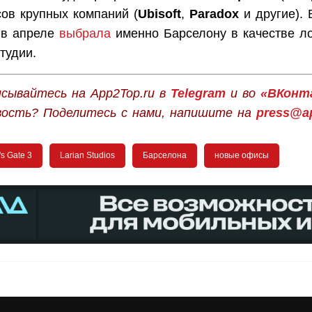
сов крупных компаний (
Ubisoft
,
Paradox
и другие). 
в апреле
выбрала
именно Барселону в качестве л
тудии.
сывайтесь на App2Top.ru в
Telegram
и во
«ВКонт
вость? Поделитесь с нами, напишите на
press@ap
's Gate 3
Larian Studios
Барселона
новые офисы