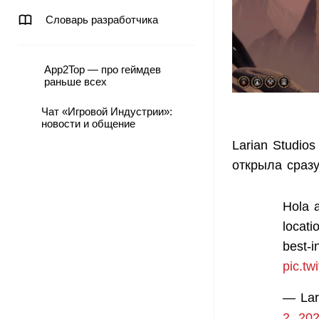
Словарь разработчика
App2Top — про геймдев
раньше всех
Чат «Игровой Индустрии»:
новости и общение
Larian Studi
открыла сразу
Hola a
locati
best-i
pic.t
— Lar
2, 20