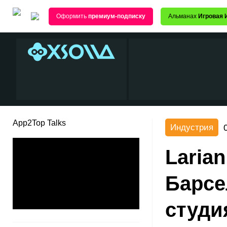
Оформить
премиум-подписку
Альманах
Игровая 
App2Top Talks
Индустрия
Laria
Барсе
студи