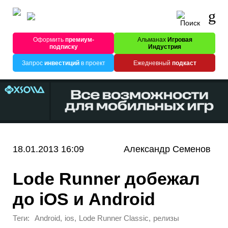
Оформить
премиум-
Альманах
Игровая
подписку
Индустрия
Запрос
инвестиций
в проект
Ежедневный
подкаст
18.01.2013 16:09
Александр Семенов
Lode Runner добежал
до iOS и Android
Теги:
,
,
,
Android
ios
Lode Runner Classic
релизы