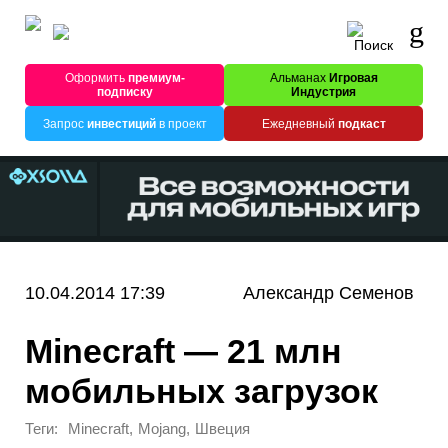
Оформить
премиум-
Альманах
Игровая
подписку
Индустрия
Запрос
инвестиций
в проект
Ежедневный
подкаст
10.04.2014 17:39
Александр Семенов
Minecraft — 21 млн
мобильных загрузок
Теги:
,
,
Minecraft
Mojang
Швеция