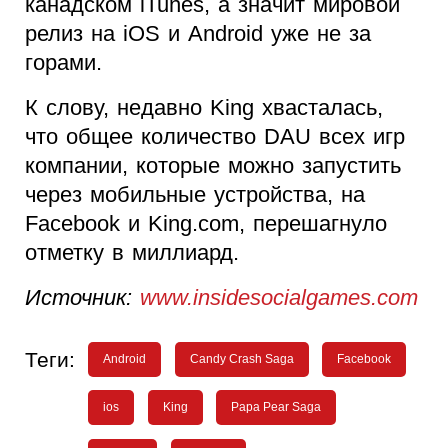
канадском
iTunes
, а значит мировой
релиз на
iOS
и
Android
уже не за
горами.
К слову, недавно
King
хвасталась,
что
общее количество
DAU
всех игр
компании, которые можно запустить
через мобильные устройства, на
Facebook
и
King
.
com
, перешагнуло
отметку в миллиард.
Источник:
www.insidesocialgames.com
Теги:
Android
Candy Crash Saga
Facebook
ios
King
Papa Pear Saga