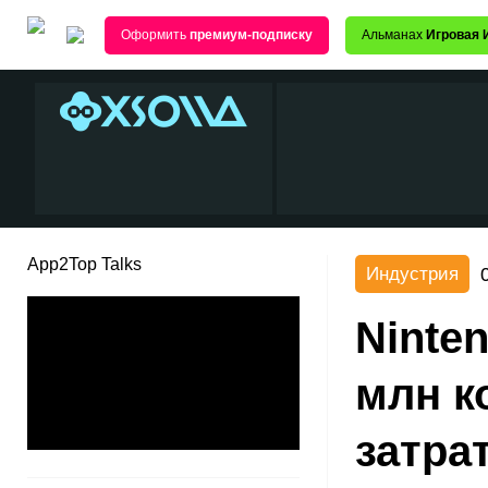
Оформить
премиум-подписку
Альманах
Игровая 
App2Top Talks
Индустрия
Ninte
млн к
затра