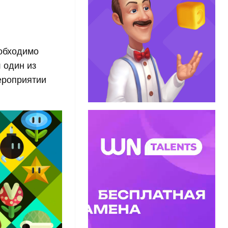
еобходимо
 один из
ероприятии