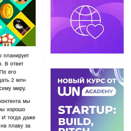
o планирует
. В ответ
По его
дать 2 млн
сему миру.
контента мы
ры хорошо
 И тогда даже
на плаву за