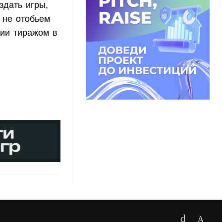
здать игры,
 не отобьем
нии тиражом в