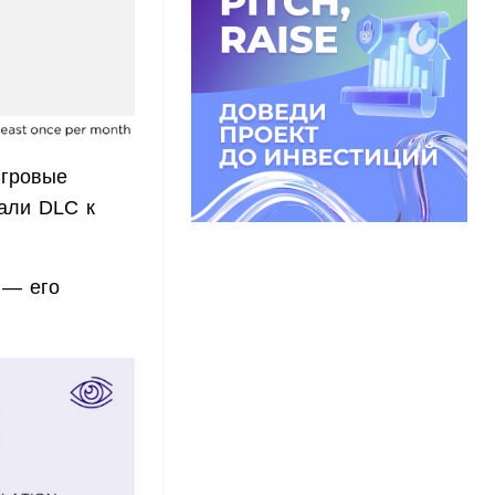
игровые
али DLC к
 — его