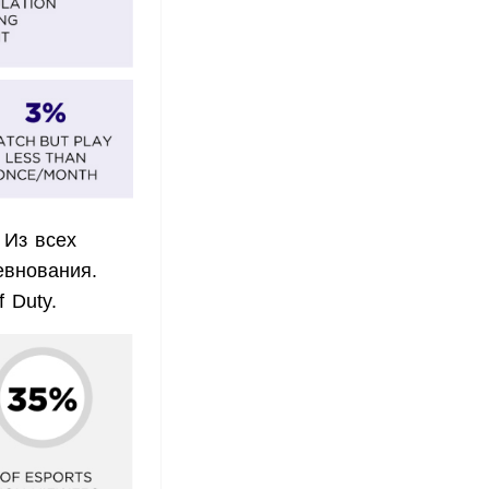
 Из всех
евнования.
 Duty.