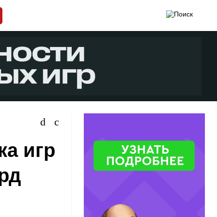
ка игр
лрд