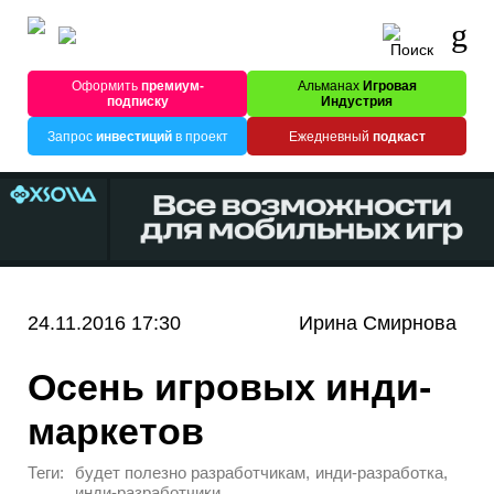
Оформить
премиум-
Альманах
Игровая
подписку
Индустрия
Запрос
инвестиций
в проект
Ежедневный
подкаст
24.11.2016 17:30
Ирина Смирнова
Осень игровых инди-
маркетов
Теги:
,
,
будет полезно разработчикам
инди-разработка
инди-разработчики