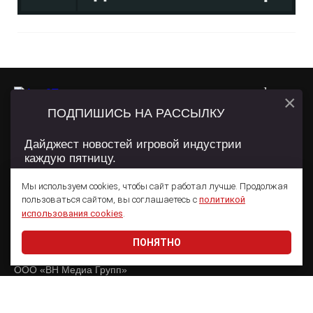
×
ПОДПИШИСЬ НА РАССЫЛКУ
О ПРОЕКТЕ
РЕКЛАМА
WN CONFERENCE
Дайджест новостей игровой индустрии
каждую пятницу.
Сетевое издание App2Top
Мы используем cookies, чтобы сайт работал лучше. Продолжая
пользоваться сайтом, вы соглашаетесь с
политикой
Подписаться
Главный редактор:
использования cookies
.
Семенов Александр Георгиевич
ПОНЯТНО
Даю согласие на обработку
персональных данных
Учредитель:
ООО «ВН Медиа Групп»
Электронная почта:
welcome@app2top.ru