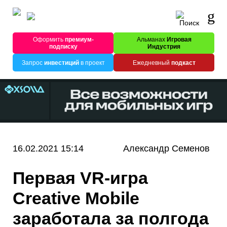
Оформить
премиум-
Альманах
Игровая
подписку
Индустрия
Запрос
инвестиций
в проект
Ежедневный
подкаст
16.02.2021 15:14
Александр Семенов
Первая VR-игра
Creative Mobile
заработала за полгода