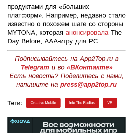
продуктами для «больших
платформ». Например, недавно стало
известно о похожем шаге со стороны
MYTONA, которая
анонсировала
The
Day Before, ААА-игру для PC.
Подписывайтесь на App2Top.ru в
Telegram
и во
«ВКонтакте»
Есть новость? Поделитесь с нами,
напишите на
press@app2top.ru
Теги:
Creative Mobile
Into The Radius
VR