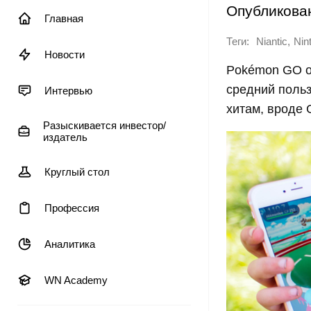
Опубликова
Главная
Теги:
,
Niantic
Nin
Новости
Pokémon GO об
средний польз
Интервью
хитам, вроде 
Разыскивается инвестор/
издатель
Круглый стол
Профессия
Аналитика
WN Academy