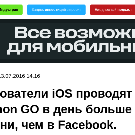
Индустрия
Запрос
инвестиций
в проект
Ежедневный
подкаст
13.07.2016 14:16
ователи iOS проводят
on GO в день больше
ни, чем в Facebook.