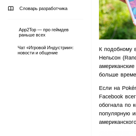
Словарь разработчика
App2Top — про геймдев
раньше всех
Чат «Игровой Индустрии»:
К подобному
новости и общение
Нельсон (Rand
американские
больше време
Если на Poké
Facebook всег
обогнала по к
популярную иг
американского