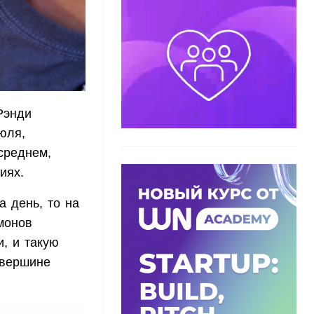
Рэнди
юля,
среднем,
иях.
 день, то на
емонов
, и такую
 вершине