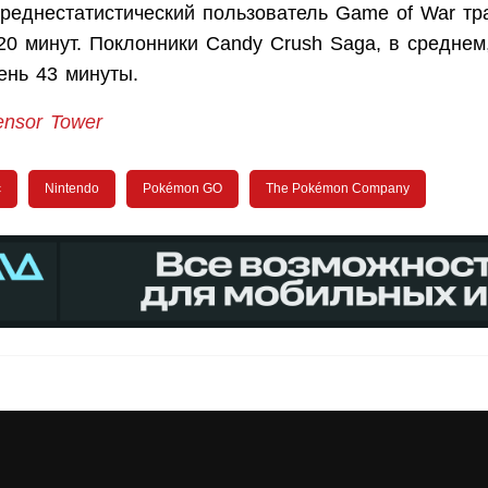
Среднестатистический пользователь Game of War тр
20 минут. Поклонники Candy Crush Saga, в среднем,
ень 43 минуты.
ensor Tower
c
Nintendo
Pokémon GO
The Pokémon Company