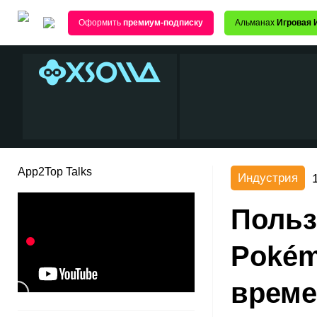
Оформить
премиум-подписку
Альманах
Игровая 
App2Top Talks
Индустрия
Польз
Pokém
време