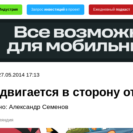
Индустрия
Запрос
инвестиций
в проект
Ежедневный
подкаст
27.05.2014 17:13
 двигается в сторону о
но:
Александр Семенов
ляндия