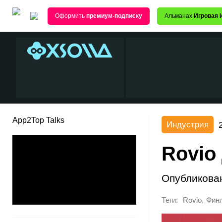
Оформить
премиум-подписку
Альманах
Игровая 
App2Top Talks
Индустрия
Rovio
Опубликова
Теги:
,
Rovio
Фин