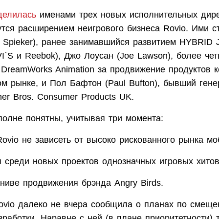
делилась
именами трех новых исполнительных дире
утся расширением неигрового бизнеса Rovio. Ими с
i Spieker), ранее занимавшийся развитием HYBRID
I`S и Reebok), Джо Лоусан (Joe Lawson), более че
 DreamWorks Animation за продвижение продуктов 
м рынке, и Пол Бафтон (Paul Bufton), бывший ген
er Bros. Consumer Products UK.
полне понятны, учитывая три момента:
ovio не зависеть от высоко рискованного рынка мо
я среди новых проектов однозначных игровых хитов
 ниве продвижения брэнда Angry Birds.
Rovio далеко не вчера сообщила о планах по смещ
работки. Наравне с ней (в плане приоритетности) 