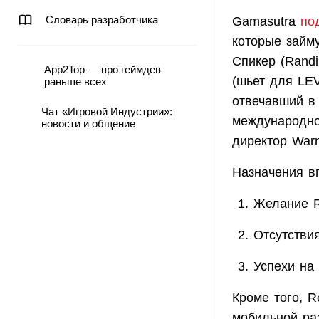
Словарь разработчика
Gamasutra
по
которые займ
Спикер (Rand
App2Top — про геймдев
(шьет для LEV
раньше всех
отвечавший в
Чат «Игровой Индустрии»:
международно
новости и общение
директор Warn
Назначения в
Желание R
Отсутстви
Успехи на
Кроме того, 
мобильной раз