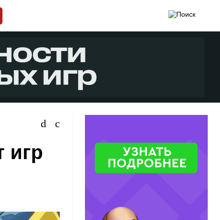
т игр