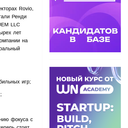
кторах Rovio,
тали Ренди
 JEM LLC
тырех лет
компании на
еральный
бильных игр;
;
ению фокуса с
теперь стоят