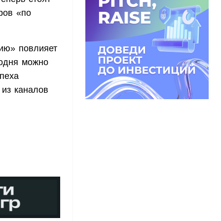
ров «по
рию» повлияет
годня можно
спеха
 из каналов