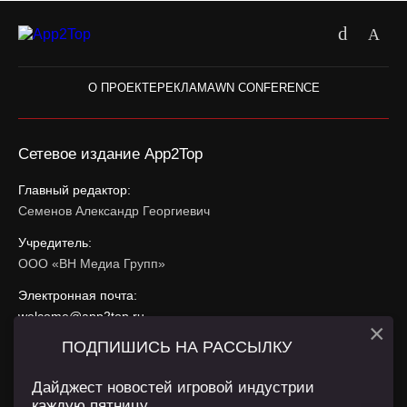
О ПРОЕКТЕ
РЕКЛАМА
WN CONFERENCE
Сетевое издание App2Top
Главный редактор:
Семенов Александр Георгиевич
Учредитель:
ООО «ВН Медиа Групп»
Электронная почта:
welcome@app2top.ru
×
ПОДПИШИСЬ НА РАССЫЛКУ
При использовании материалов активная ссылка на
app2top.ru
обязательна.
Дайджест новостей игровой индустрии
каждую пятницу.