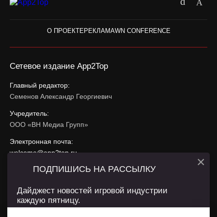
О ПРОЕКТЕ
РЕКЛАМА
WN CONFERENCE
Сетевое издание App2Top
Главный редактор:
Семенов Александр Георгиевич
Учредитель:
ООО «ВН Медиа Групп»
Электронная почта:
welcome@app2top.ru
×
ПОДПИШИСЬ НА РАССЫЛКУ
При использовании материалов активная ссылка на
app2top.ru
обязательна.
Дайджест новостей игровой индустрии
каждую пятницу.
Сайт использует IP адреса, cookie, данные геолокации
Пользователей сайта и сервис «Яндекс Метрика». Условия