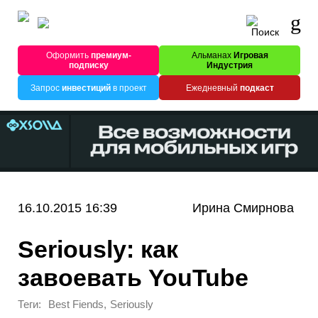
Оформить
премиум-
Альманах
Игровая
подписку
Индустрия
Запрос
инвестиций
в проект
Ежедневный
подкаст
16.10.2015 16:39
Ирина Смирнова
Seriously: как
завоевать YouTube
Теги:
,
Best Fiends
Seriously