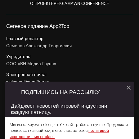
О ПРОЕКТЕ
РЕКЛАМА
WN CONFERENCE
Сетевое издание App2Top
Главный редактор:
Семенов Александр Георгиевич
Учредитель:
ООО «ВН Медиа Групп»
Электронная почта:
welcome@app2top.ru
×
ПОДПИШИСЬ НА РАССЫЛКУ
При использовании материалов активная ссылка на
app2top.ru
обязательна.
Дайджест новостей игровой индустрии
каждую пятницу.
Сайт использует IP адреса, cookie, данные геолокации
Пользователей сайта и сервис «Яндекс Метрика». Условия
Мы используем cookies, чтобы сайт работал лучше. Продолжая
использования содержатся в
Политике конфиденциальности
и
пользоваться сайтом, вы соглашаетесь с
политикой
Пользовательском соглашении
.
Подписаться
использования cookies
.