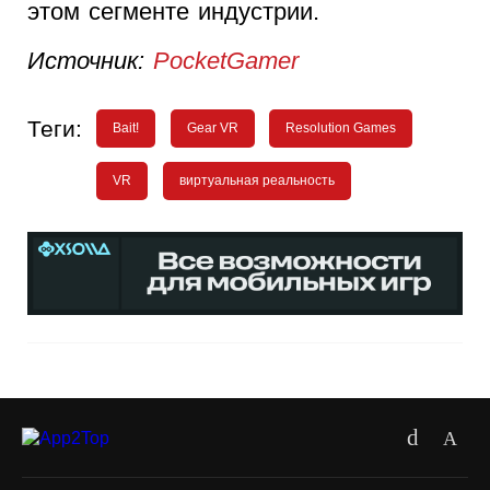
этом сегменте индустрии.
Источник:
PocketGamer
Теги:
Bait!
Gear VR
Resolution Games
VR
виртуальная реальность