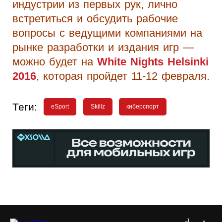
индустрии из первых рук, лично
встретиться и обсудить рабочие
вопросы с ведущими компаниями на
рынке разработки и издания игр —
можно будет на
White Nights Helsinki
2016
, которая пройдет 11-12 февраля.
Теги:
eSport
Skillz
киберспорт