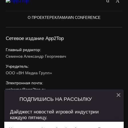
О ПРОЕКТЕ
РЕКЛАМА
WN CONFERENCE
Сетевое издание App2Top
Главный редактор:
Семенов Александр Георгиевич
Учредитель:
ООО «ВН Медиа Групп»
Электронная почта:
welcome@app2top.ru
×
ПОДПИШИСЬ НА РАССЫЛКУ
При использовании материалов активная ссылка на
app2top.ru
обязательна.
Дайджест новостей игровой индустрии
каждую пятницу.
Сайт использует IP адреса, cookie, данные геолокации
Пользователей сайта и сервис «Яндекс Метрика». Условия