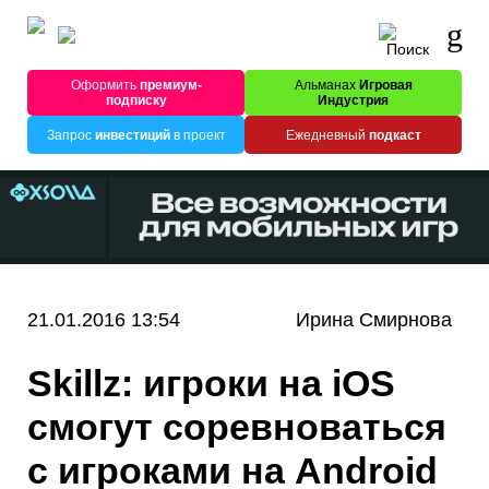
Оформить
премиум-
Альманах
Игровая
подписку
Индустрия
Запрос
инвестиций
в проект
Ежедневный
подкаст
21.01.2016 13:54
Ирина Смирнова
Skillz: игроки на iOS
смогут соревноваться
с игроками на Android