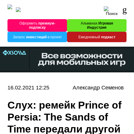
Оформить
премиум-
Альманах
Игровая
подписку
Индустрия
Запрос
инвестиций
в проект
Ежедневный
подкаст
16.02.2021 12:25
Александр Семенов
Слух: ремейк Prince of
Persia: The Sands of
Time передали другой