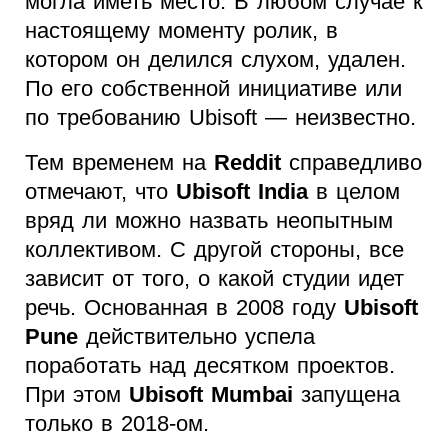
могла иметь место. В любом случае к
настоящему моменту ролик, в
котором он делился слухом, удален.
По его собственной инициативе или
по требованию Ubisoft — неизвестно.
Тем временем на
Reddit
справедливо
отмечают, что
Ubisoft India
в целом
вряд ли можно назвать неопытным
коллективом. С другой стороны, все
зависит от того, о какой студии идет
речь. Основанная в 2008 году
Ubisoft
Pune
действительно успела
поработать над десятком проектов.
При этом
Ubisoft Mumbai
запущена
только в 2018-ом.