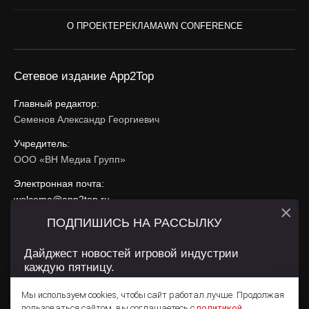
О ПРОЕКТЕ
РЕКЛАМА
WN CONFERENCE
Сетевое издание App2Top
Главный редактор:
Семенов Александр Георгиевич
Учредитель:
ООО «ВН Медиа Групп»
Электронная почта:
welcome@app2top.ru
×
ПОДПИШИСЬ НА РАССЫЛКУ
При использовании материалов активная ссылка на
app2top.ru
обязательна.
Дайджест новостей игровой индустрии
каждую пятницу.
Сайт использует IP адреса, cookie, данные геолокации
Пользователей сайта и сервис «Яндекс Метрика». Условия
Мы используем cookies, чтобы сайт работал лучше. Продолжая
использования содержатся в
Политике конфиденциальности
и
пользоваться сайтом, вы соглашаетесь с
политикой