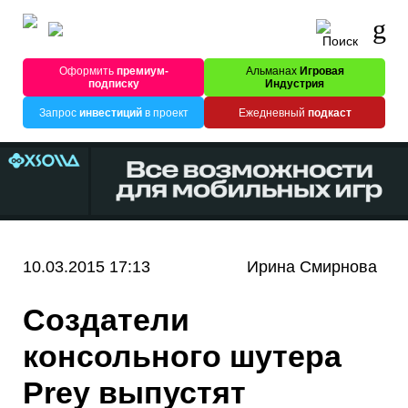
Оформить
премиум-
Альманах
Игровая
подписку
Индустрия
Запрос
инвестиций
в проект
Ежедневный
подкаст
10.03.2015 17:13
Ирина Смирнова
Создатели
консольного шутера
Prey выпустят