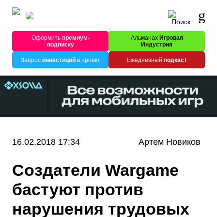
Оформить
премиум-
Альманах
Игровая
подписку
Индустрия
Запрос
инвестиций
в проект
Ежедневный
подкаст
16.02.2018 17:34
Артем Новиков
Создатели Wargame
бастуют против
нарушения трудовых