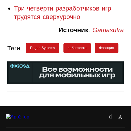
Три четверти разработчиков игр
трудятся сверхурочно
Источник
:
Gamasutra
Теги:
Eugen Systems
забастовка
Франция