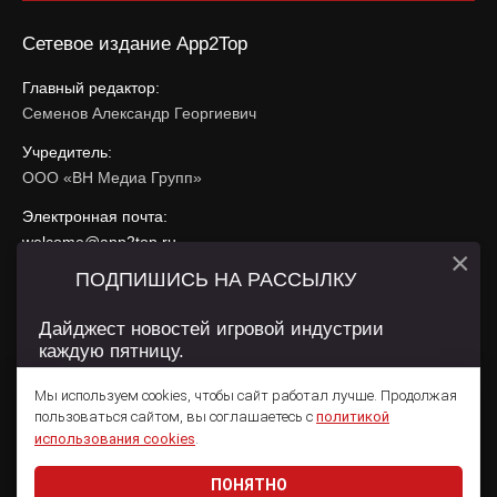
Сетевое издание App2Top
Главный редактор:
Семенов Александр Георгиевич
Учредитель:
ООО «ВН Медиа Групп»
Электронная почта:
welcome@app2top.ru
×
ПОДПИШИСЬ НА РАССЫЛКУ
При использовании материалов активная ссылка на
app2top.ru
обязательна.
Дайджест новостей игровой индустрии
каждую пятницу.
Сайт использует IP адреса, cookie, данные геолокации
Пользователей сайта и сервис «Яндекс Метрика». Условия
Мы используем cookies, чтобы сайт работал лучше. Продолжая
использования содержатся в
Политике конфиденциальности
и
пользоваться сайтом, вы соглашаетесь с
политикой
Пользовательском соглашении
.
Подписаться
использования cookies
.
ПОНЯТНО
Даю согласие на обработку
персональных данных