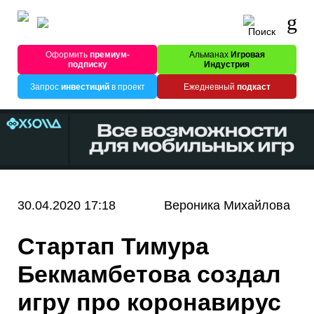
Оформить
премиум-
Альманах
Игровая
подписку
Индустрия
Запрос
инвестиций
в проект
Ежедневный
подкаст
30.04.2020 17:18
Вероника Михайлова
Стартап Тимура
Бекмамбетова создал
игру про коронавирус