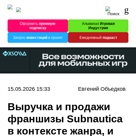
Оформить
премиум-
Альманах
Игровая
подписку
Индустрия
Запрос
инвестиций
в проект
Ежедневный
подкаст
15.05.2026 15:33
Евгений Объедков
Выручка и продажи
франшизы Subnautica
в контексте жанра, и