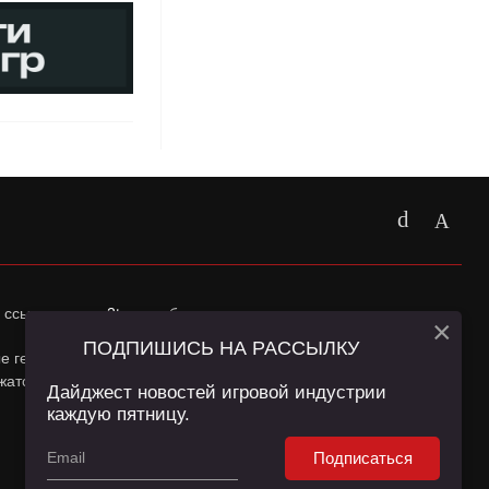
 ссылка на
app2top.ru
обязательна.
×
ПОДПИШИСЬ НА РАССЫЛКУ
ные геолокации Пользователей сайта и сервис «Яндекс
жатся в
Политике конфиденциальности
и
Пользовательском
Дайджест новостей игровой индустрии
каждую пятницу.
Подписаться