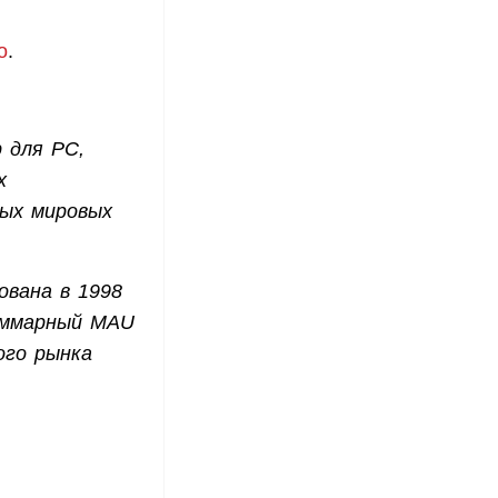
o
.
р для PC,
х
ных мировых
ована в 1998
суммарный MAU
ого рынка