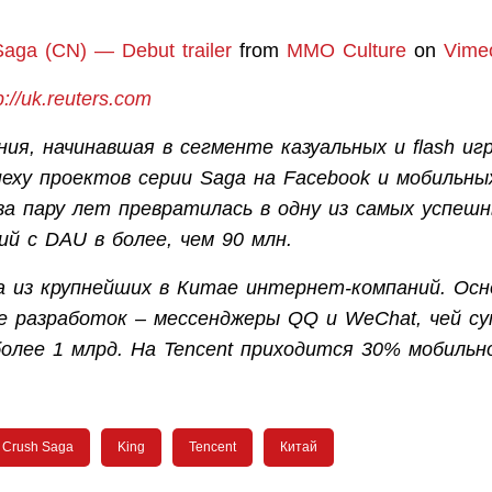
aga (CN) — Debut trailer
from
MMO Culture
on
Vime
p://uk.reuters.com
ия, начинавшая в сегменте казуальных и flash иг
пеху проектов серии Saga на Facebook и мобильны
а пару лет превратилась в одну из самых успеш
ий с DAU в более, чем 90 млн.
на из крупнейших в Китае интернет-компаний. Осн
ее разработок – мессенджеры QQ и WeChat, чей 
олее 1 млрд. На Tencent приходится 30% мобильн
 Crush Saga
King
Tencent
Китай