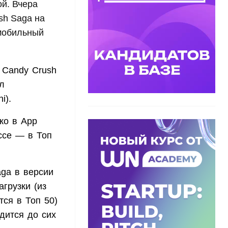
ой. Вчера
sh Saga на
мобильный
 Candy Crush
л
ni).
ко в App
ассе — в Топ
ga в версии
грузки (из
тся в Топ 50)
одится до сих