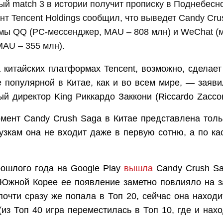
й match 3 в истории получит прописку в Поднебесн
ант Tencent Holdings сообщил, что выведет Candy Cru
мы QQ (PC-мессенджер, MAU – 808 млн) и WeChat (
AU – 355 млн).
 китайских платформах Tencent, возможно, сделает
 популярной в Китае, как и во всем мире, — заяви
й директор King Риккардо Заккони (Riccardo Zacco
мент Candy Crush Saga в Китае представлена толь
рузкам она не входит даже в первую сотню, а по к
рошлого года на Google Play
вышла
Candy Crush Sa
 Южной Корее ее появление заметно повлияло на за
почти сразу же попала в Топ 20, сейчас она находи
(из Топ 40 игра переместилась в Топ 10, где и нах