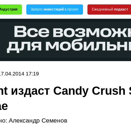
Индустрия
Запрос
инвестиций
в проект
Ежедневный
подкаст
17.04.2014 17:19
nt издаст Candy Crush
ае
но:
Александр Семенов