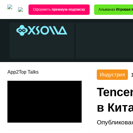
Оформить
премиум-подписку
Альманах
Игровая 
App2Top Talks
Индустрия
Tence
в Кит
Опубликова