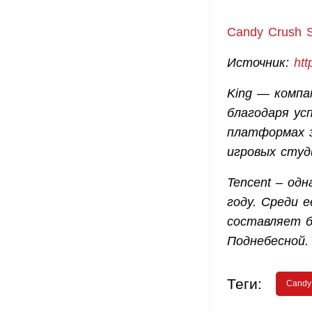
Candy Crush S
Источник:
htt
King — компан
благодаря ус
платформах з
игровых студ
Tencent – од
году. Среди 
составляет б
Поднебесной.
Теги:
Candy