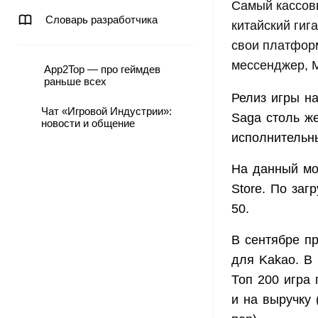
Самый кассовы
Словарь разработчика
китайский гиг
свои платфор
мессенджер, M
App2Top — про геймдев
раньше всех
Релиз игры на
Чат «Игровой Индустрии»:
Saga столь же
новости и общение
исполнительны
На данный мо
Store. По заг
50.
В сентябре п
для Kakao. В
Топ 200 игра 
и на выручку 