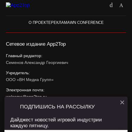
О ПРОЕКТЕ
РЕКЛАМА
WN CONFERENCE
Сетевое издание App2Top
Главный редактор:
Семенов Александр Георгиевич
Учредитель:
ООО «ВН Медиа Групп»
Электронная почта:
welcome@app2top.ru
×
ПОДПИШИСЬ НА РАССЫЛКУ
При использовании материалов активная ссылка на
app2top.ru
обязательна.
Дайджест новостей игровой индустрии
каждую пятницу.
Сайт использует IP адреса, cookie, данные геолокации