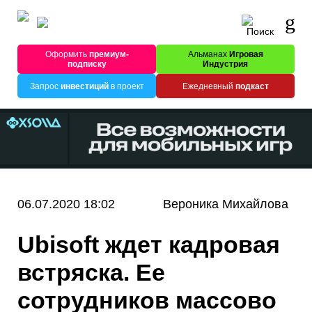
Оформить
премиум-
Альманах
Игровая
подписку
Индустрия
Запрос
инвестиций
в проект
Ежедневный
подкаст
06.07.2020 18:02
Вероника Михайлова
Ubisoft ждет кадровая
встряска. Ее
сотрудников массово