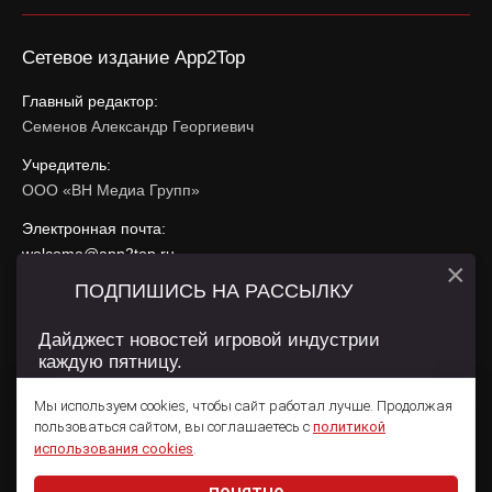
Сетевое издание App2Top
Главный редактор:
Семенов Александр Георгиевич
Учредитель:
ООО «ВН Медиа Групп»
Электронная почта:
welcome@app2top.ru
×
ПОДПИШИСЬ НА РАССЫЛКУ
При использовании материалов активная ссылка на
app2top.ru
обязательна.
Дайджест новостей игровой индустрии
каждую пятницу.
Сайт использует IP адреса, cookie, данные геолокации
Пользователей сайта и сервис «Яндекс Метрика». Условия
Мы используем cookies, чтобы сайт работал лучше. Продолжая
использования содержатся в
Политике конфиденциальности
и
пользоваться сайтом, вы соглашаетесь с
политикой
Пользовательском соглашении
.
Подписаться
использования cookies
.