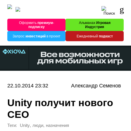
Оформить
премиум-
Альманах
Игровая
подписку
Индустрия
Запрос
инвестиций
в проект
Ежедневный
подкаст
22.10.2014 23:32
Александр Семенов
Unity получит нового
CEO
Теги:
,
,
Unity
люди
назначения