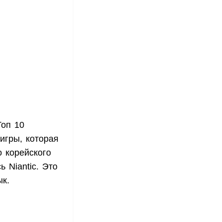
Топ 10
 игры, которая
о корейского
 Niantic. Это
ык.