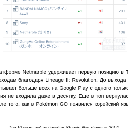
латформе Netmarble удерживает первую позицию в 
ходам благодаря Lineage II: Revolution. До выхода
тывает больше всех на Google Play с одного тольк
ия не входила даже в десятку. Еще в топ вернулась
ле того, как в Pokémon GO появился корейский яз
Топ 10 компаний по доходам (Google Play, февраль 2017)