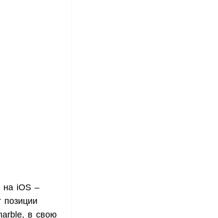
 на iOS –
т позиции
arble, в свою