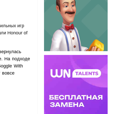
ильных игр
ли Honour of
вернулась
е. На подходе
oggle With
т вовсе