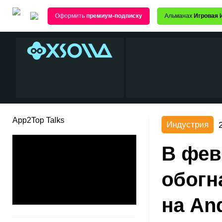
Оформить
премиум-подписку
Альманах
Игровая 
App2Top Talks
Индустрия
В фев
обогн
на An