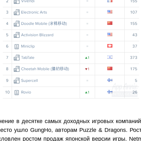
нение в десятке самых доходных игровых компаний
есто ушло GungHo, авторам Puzzle & Dragons. Рос
словлен ростом продаж японской версии игры. Netm