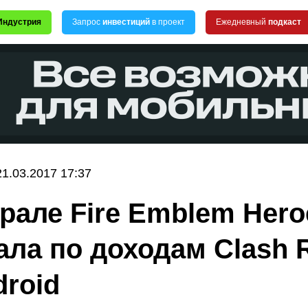
Индустрия
Запрос
инвестиций
в проект
Ежедневный
подкаст
21.03.2017 17:37
рале Fire Emblem Hero
ала по доходам Clash 
droid