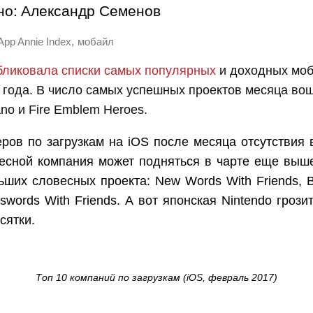
но:
Александр Семенов
,
App Annie Index
мобайл
бликовала списки самых популярных
и доходных моб
года. В число самых успешных проектов месяца вош
ano и Fire Emblem Heroes.
ров по загрузкам на iOS после месяца отсутствия 
весной компания может подняться в чарте еще выш
ьших словесных проекта: New Words With Friends, B
sswords With Friends. А вот японская Nintendo грози
сятки.
Топ 10 компаний по загрузкам (iOS, февраль 2017)