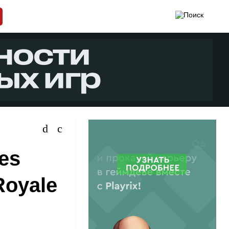
es
Royale