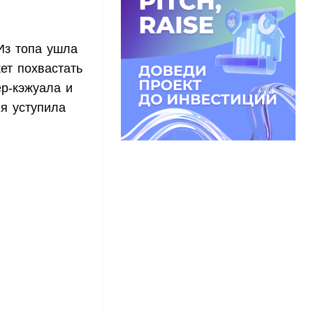
Из топа ушла
ет похвастать
р-кэжуала и
ия уступила