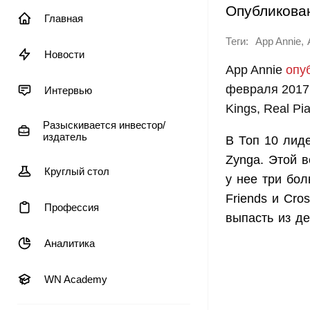
Опубликова
Главная
Теги:
,
App Annie
Новости
App Annie
опу
февраля 2017 
Интервью
Kings, Real Pi
Разыскивается инвестор/
издатель
В Топ 10 лиде
Zynga. Этой 
Круглый стол
у нее три бол
Friends и Cro
Профессия
выпасть из де
Аналитика
WN Academy