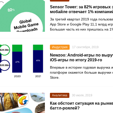
Sensor Tower: за 82% игровых 
мобайле отвечает 1% компани
За третий квартал 2019 года пользов
App Store
и
Google Play
11,1 млрд иг
Большая часть из них пришлась на 1
Индустрия
17 сентября, 2019
Newzoo: Android-игры по выру
iOS-игры по итогу 2019-го
Впервые в истории годовая выручка и
платформ окажется больше выручки с
Store.
Аналитика
30 июля, 2019
Как обстоит ситуация на рын
баттл-роялей?