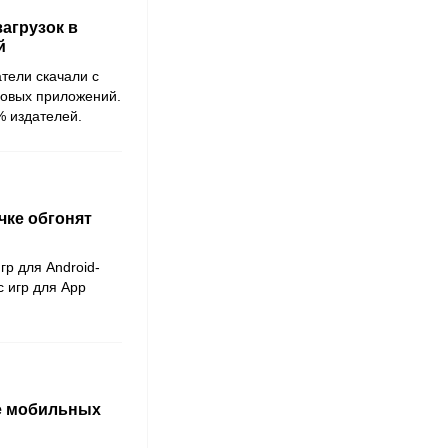
загрузок в
й
атели скачали с
ровых приложений.
% издателей.
чке обгонят
гр для Android-
 игр для App
ке мобильных