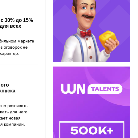
 с 30% до 15%
для всех
бильном маркете
з оговорок не
характер.
ного
апуска
вно развивать
вать для него
кает новая
ия компании.