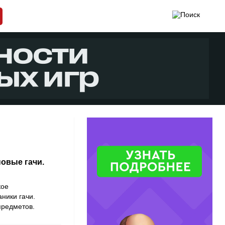
овые гачи.
кое
ники гачи.
предметов.