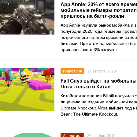
App Annie: 20% от всего време
мобильные геймеры потратили
пришлось на баттл-рояли
App Annie
изучила рынок мобайла и з
полугодии 2020 года геймеры прове
потраченного на игры времени за ко
битвами. При этом на мобильные бат
пришлось всего 3% загрузок.
Индустрия
24 августа, 2020
Fall Guys выйдет на мобильн
Пока только в Китае
Китайская компания
Bilibili
получила 
лицензию на издание мобильной ве
Ultimate Knockout
. Игра выйдет под 
Bean: The Ultimate Knockout
.
Аналитика
22 ноября, 2019