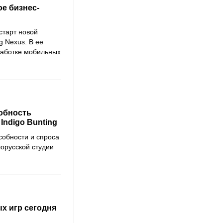
е бизнес-
старт новой
g Nexus. В ее
работке мобильных
обность
Indigo Bunting
собности и спроса
лорусской студии
х игр сегодня