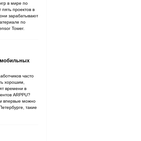
игр в мире по
т пять проектов в
 они зарабатывают
материале по
nsor Tower.
 мобильных
аботчиков часто
ть хорошим,
ят времени в
урентов ARPPU?
ым впервые можно
Петербурге, такие