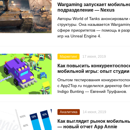
Wargaming запускает мобильно
подразделение — Nexus
Авторы World of Tanks анонсировали 
структуры. Она называется Wargamin
сфере приоритетов — помощь в раз
игр на Unreal Engine 4.
Маркетинг
17 июня, 2019
Как повысить конкурентоспос
мобильной игры: опыт студии 
Опытом тестирования конкурентоспо
с App2Top.ru поделился директор бе
Indigo Bunting — Евгений Труфанов.
Аналитика
14 июня, 2019
Как выглядит рынок мобильны
— новый отчет App Annie