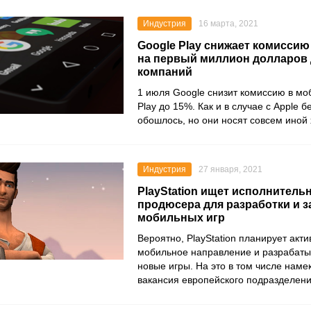
Индустрия
16 марта, 2021
Google Play снижает комиссию
на первый миллион долларов 
компаний
1 июля
Google
снизит комиссию в мо
Play
до 15%. Как и в случае с
Apple
бе
обошлось, но они носят совсем иной 
Индустрия
27 января, 2021
PlayStation ищет исполнитель
продюсера для разработки и з
мобильных игр
Вероятно,
PlayStation
планирует акти
мобильное направление и разрабаты
новые игры. На это в том числе наме
вакансия европейского подразделен