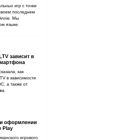
льных игр с точки
 своем последнем
Annie. Мы
ом языке.
LTV зависит в
смартфона
казала, как
LTV в зависимости
С, а также от
ва.
ри оформлении
 Play
иканского игрового