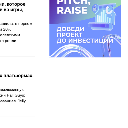
ни, которое
 на игры,
аявила: в первом
ли 20%
ролевскими
тл рояли
ых платформах.
эксклюзивную
рсии
Fall Guys:
названием
Jelly