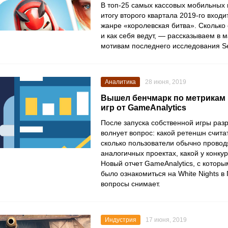
В топ-25 самых кассовых мобильных 
итогу второго квартала 2019-го входи
жанре «королевская битва». Сколько
и как себя ведут, — рассказываем в 
мотивам последнего исследования Se
Аналитика
28 июня, 2019
Вышел бенчмарк по метрикам
игр от GameAnalytics
После запуска собственной игры разр
волнует вопрос: какой ретеншн счита
сколько пользователи обычно провод
аналогичных проектах, какой у конк
Новый отчет GameAnalytics, с котор
было ознакомиться на White Nights в 
вопросы снимает.
Индустрия
17 июня, 2019