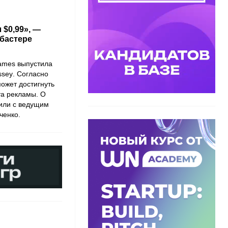
$0,99», —
кбастере
ames
выпустила
ssey
. Согласно
может достигнуть
та рекламы. О
рили с ведущим
ченко.