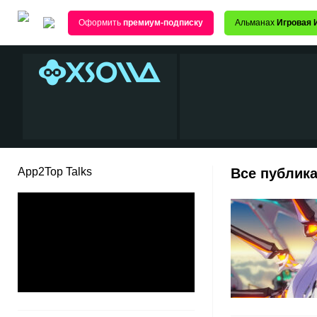
Оформить
премиум-подписку
Альманах
Игровая 
App2Top Talks
Все публика