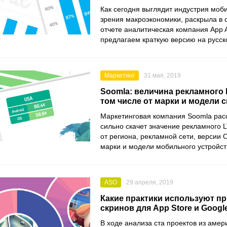
Как сегодня выглядит индустрия моби
зрения макроэкономики, раскрыла в
отчете аналитическая компания App 
предлагаем краткую версию на русск
Маркетинг
31 мая, 2019
Soomla: величина рекламного 
том числе от марки и модели 
Маркетинговая компания Soomla расс
сильно скачет значение рекламного 
от региона, рекламной сети, версии О
марки и модели мобильного устройст
ASO
29 апреля, 2019
Какие практики используют п
скринов для App Store и Google
В ходе анализа ста проектов из амер