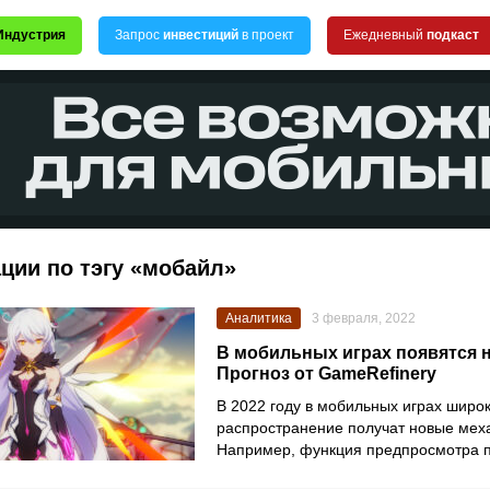
Индустрия
Запрос
инвестиций
в проект
Ежедневный
подкаст
ции по тэгу «мобайл»
Аналитика
3 февраля, 2022
В мобильных играх появятся н
Прогноз от GameRefinery
В 2022 году в мобильных играх широ
распространение получат новые меха
Например, функция предпросмотра 