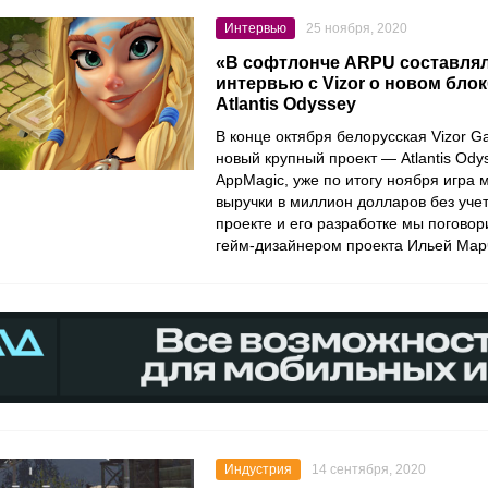
Интервью
25 ноября, 2020
«В софтлонче ARPU составлял 
интервью с Vizor о новом бло
Atlantis Odyssey
В конце октября белорусская
Vizor
G
новый крупный проект —
Atlantis Ody
AppMagic
, уже по итогу ноября игра 
выручки в миллион долларов без уче
проекте и его разработке мы погово
гейм-дизайнером проекта Ильей Мар
Индустрия
14 сентября, 2020