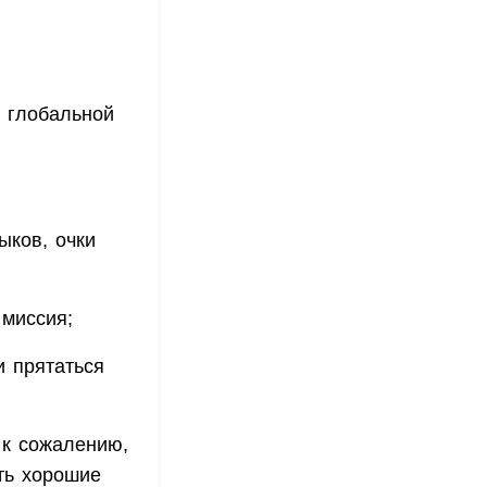
 глобальной
ыков, очки
 миссия;
и прятаться
 к сожалению,
ть хорошие