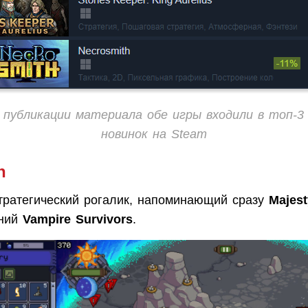
публикации материала обе игры входили в топ-3
новинок на Steam
h
тратегический рогалик, напоминающий сразу
Majest
вний
Vampire Survivors
.