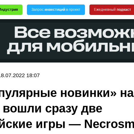
Индустрия
Запрос
инвестиций
в проект
Ежедневный
подкаст
18.07.2022 18:07
пулярные новинки» на
 вошли сразу две
йские игры — Necrosm