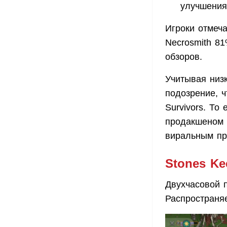
улучшения
Игроки отмеч
Necrosmith 8
обзоров.
Учитывая низк
подозрение, 
Survivors. То
продакшеном 
виральным пр
Stones Ke
Двухчасовой 
Распространяе