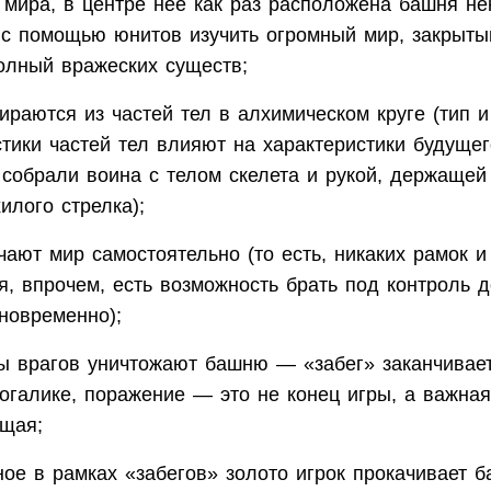
а мира, в центре нее как раз расположена башня не
с помощью юнитов изучить огромный мир, закрыты
олный вражеских существ;
ираются из частей тел в алхимическом круге (тип и
стики частей тел влияют на характеристики будущег
 собрали воина с телом скелета и рукой, держащей 
илого стрелка);
чают мир самостоятельно (то есть, никаких рамок и
я, впрочем, есть возможность брать под контроль д
новременно);
ы врагов уничтожают башню — «забег» заканчиваетс
огалике, поражение — это не конец игры, а важная
щая;
ное в рамках «забегов» золото игрок прокачивает 