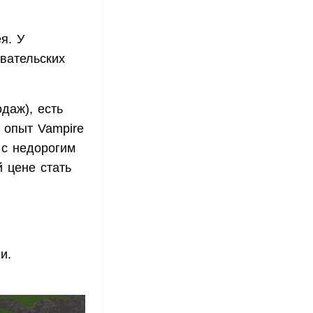
я. У
вательских
даж), есть
 опыт Vampire
 с недорогим
 цене стать
и.