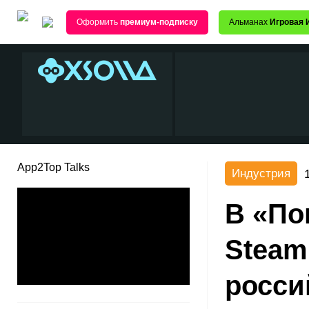
Оформить
премиум-подписку
Альманах
Игровая 
App2Top Talks
Индустрия
В «По
Steam
росси