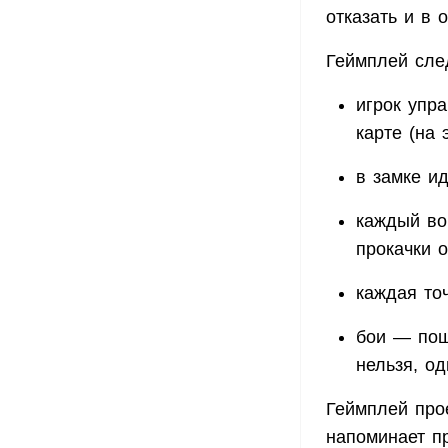
отказать и в 
Геймплей сле
игрок упр
карте (на 
в замке ид
каждый во
прокачки 
каждая точ
бои — пош
нельзя, од
Геймплей про
напоминает п