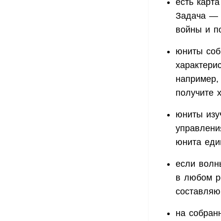
есть карт
Задача — 
войны и п
юниты соб
характери
например,
получите х
юниты изу
управлени
юнита еди
если волн
в любом р
составляю
на собран