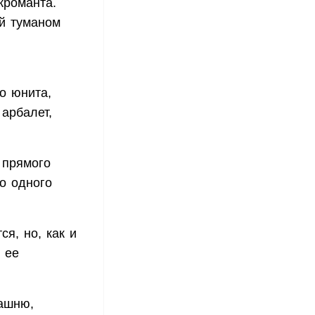
кроманта.
й туманом
о юнита,
арбалет,
 прямого
о одного
я, но, как и
 ее
башню,