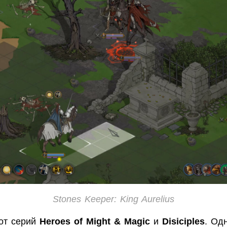
Stones Keeper: King Aurelius
 от серий
Heroes of Might & Magic
и
Disiciples
. Од