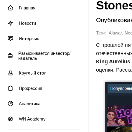
Stone
Главная
Опубликова
Новости
Теги:
,
Alawar
Nec
Интервью
С прошлой пя
отечественны
Разыскивается инвестор/
издатель
King Aurelius
оценки. Расск
Круглый стол
Профессия
Аналитика
WN Academy