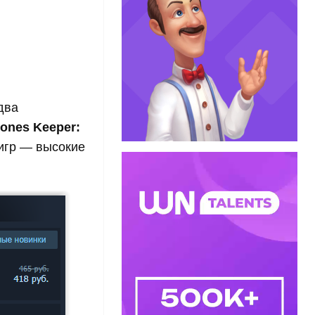
два
tones Keeper:
 игр — высокие