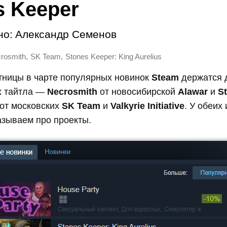
s Keeper
но:
Александр Семенов
,
,
rosmith
SK Team
Stones Keeper: King Aurelius
тницы в чарте популярных новинок
Steam
держатся 
х тайтла —
Necrosmith
от новосибирской
Alawar
и
S
от московских
SK Team
и
Valkyrie Initiative
. У обеих
азываем про проекты.