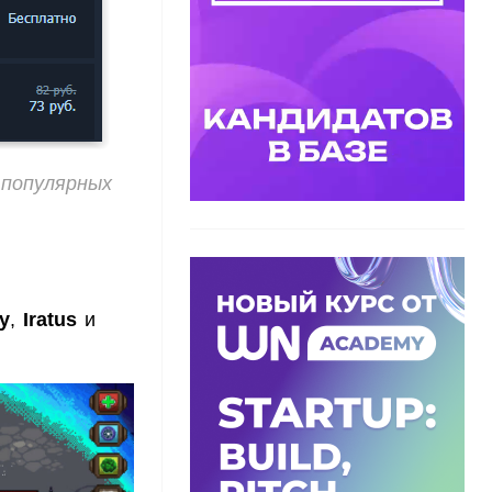
 популярных
y
,
Iratus
и