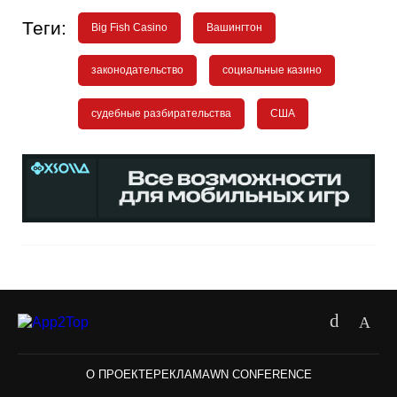
Теги:
Big Fish Casino
Вашингтон
законодательство
социальные казино
судебные разбирательства
США
О ПРОЕКТЕ
РЕКЛАМА
WN CONFERENCE