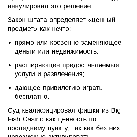
аннулировал это решение.
Закон штата определяет «ценный
предмет» как нечто:
прямо или косвенно заменяющее
деньги или недвижимость;
расширяющее предоставляемые
услуги и развлечения;
дающее привилегию играть
бесплатно.
Суд квалифицировал фишки из Big
Fish Casino как ценность по
последнему пункту, так как без них
невозможно активировать