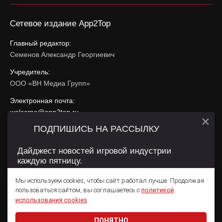
Сетевое издание App2Top
Главный редактор:
Семенов Александр Георгиевич
Учредитель:
ООО «ВН Медиа Групп»
Электронная почта:
welcome@app2top.ru
×
ПОДПИШИСЬ НА РАССЫЛКУ
При использовании материалов активная ссылка на
app2top.ru
обязательна.
Дайджест новостей игровой индустрии
каждую пятницу.
Сайт использует IP адреса, cookie, данные геолокации
Пользователей сайта и сервис «Яндекс Метрика». Условия
Мы используем cookies, чтобы сайт работал лучше. Продолжая
использования содержатся в
Политике конфиденциальности
и
пользоваться сайтом, вы соглашаетесь с
политикой
Пользовательском соглашении
.
Подписаться
использования cookies
.
ПОНЯТНО