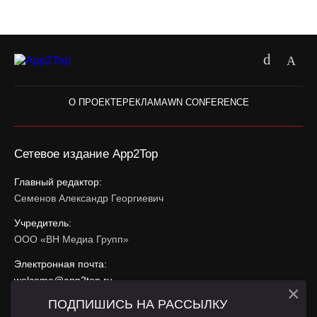
О ПРОЕКТЕ
РЕКЛАМА
WN CONFERENCE
Сетевое издание App2Top
Главный редактор:
Семенов Александр Георгиевич
Учредитель:
ООО «ВН Медиа Групп»
Электронная почта:
welcome@app2top.ru
×
ПОДПИШИСЬ НА РАССЫЛКУ
При использовании материалов активная ссылка на
app2top.ru