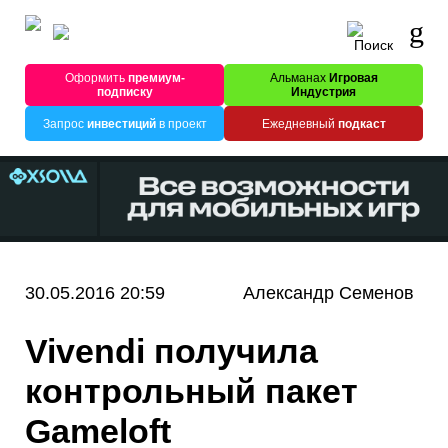
Оформить
премиум-
Альманах
Игровая
подписку
Индустрия
Запрос
инвестиций
в проект
Ежедневный
подкаст
30.05.2016 20:59
Александр Семенов
Vivendi получила
контрольный пакет
Gameloft