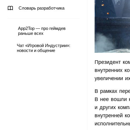
Словарь разработчика
App2Top — про геймдев
раньше всех
Чат «Игровой Индустрии»:
новости и общение
Президент ком
внутренних к
увеличении и
В рамках пере
В нее вошли к
и других комп
внутренней к
исполнительн