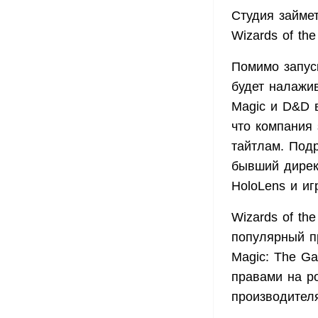
Студия займе
Wizards of the
Помимо запус
будет налажив
Magic и D&D в
что компания
тайтлам. Под
бывший директ
HoloLens и иг
Wizards of th
популярный пр
Magic: The Ga
правами на р
производителя