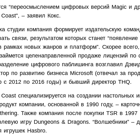
тся “переосмыслением цифровых версий Magic и др
 Coast”, – заявил Кокс.
ка студии компания формирует издательскую команд
ать связи, результатом которых станет “появление
 рамках новых жанров и платформ”. Скорее всего, 
 займется целенаправленной продаже лицензий по 
разделение цифрового паблишинга возглавил Дэви
ор по развитию бизнеса Microsoft (отвечал за про
р с 2012 по 2016 годы) и бывший директор THQ.
e Coast специализируется на создании настольных 
одукт компании, основанной в 1990 году, – карточ
thering. Также компания после покупки TSR в 1997
олевую игру Dungeons & Dragons. “Волшебники” – д
 игрушек Hasbro.