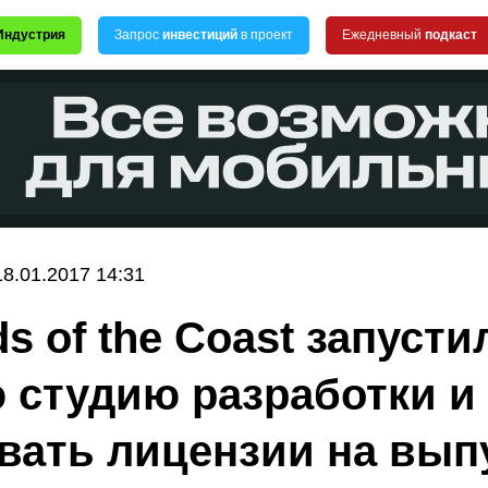
Индустрия
Запрос
инвестиций
в проект
Ежедневный
подкаст
18.01.2017 14:31
s of the Coast запусти
 студию разработки и
вать лицензии на вып