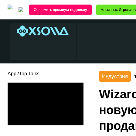
Оформить
премиум-подписку
Альманах
Игровая 
App2Top Talks
Индустрия
Wizard
новую
прода