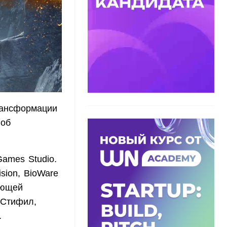
ансформации
 об
Games Studio.
ision, BioWare
ующей
 Стифил,
.