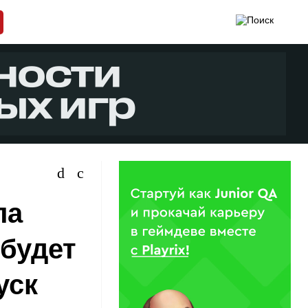
ла
 будет
уск