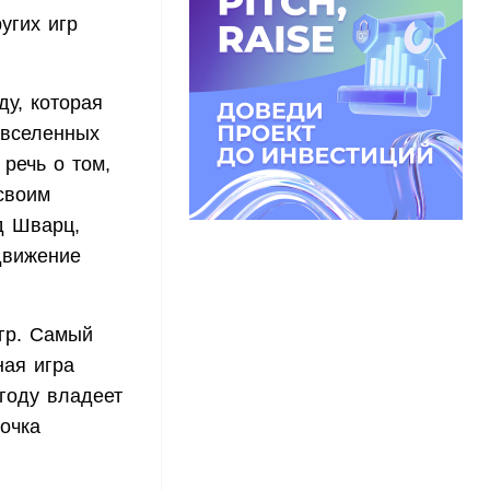
угих игр
у, которая
 вселенных
речь о том,
своим
д Шварц,
движение
игр. Самый
ная игра
 году владеет
очка