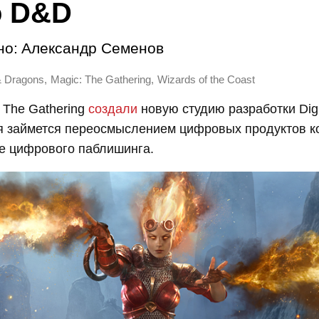
о D&D
но:
Александр Семенов
,
,
 Dragons
Magic: The Gathering
Wizards of the Coast
 The Gathering
создали
новую студию разработки Dig
ая займется переосмыслением цифровых продуктов к
е цифрового паблишинга.