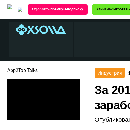
Оформить
премиум-подписку
Альманах
Игровая 
App2Top Talks
Индустрия
За 20
зараб
Опубликова