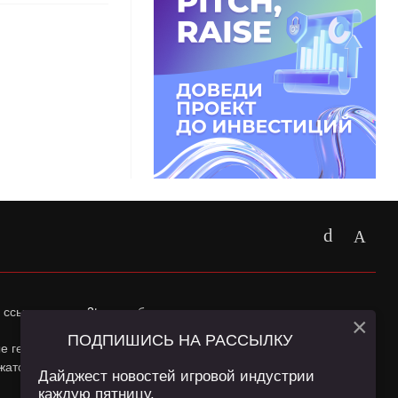
 ссылка на
app2top.ru
обязательна.
×
ПОДПИШИСЬ НА РАССЫЛКУ
ные геолокации Пользователей сайта и сервис «Яндекс
жатся в
Политике конфиденциальности
и
Пользовательском
Дайджест новостей игровой индустрии
каждую пятницу.