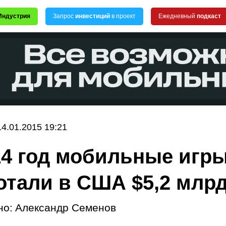
Индустрия
Запрос
инвестиций
в проект
Ежедневный
подкаст
14.01.2015 19:21
14 год мобильные игр
отали в США $5,2 млр
но:
Александр Семенов