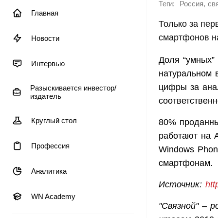
Теги:
,
Россия
св
Главная
Только за пер
смартфонов на
Новости
Доля “умных”
Интервью
натуральном 
цифры за ана
Разыскивается инвестор/
издатель
соответственн
Круглый стол
80% проданны
работают на A
Профессия
Windows Phone
смартфонам.
Аналитика
Источник:
htt
WN Academy
"Связной" – 