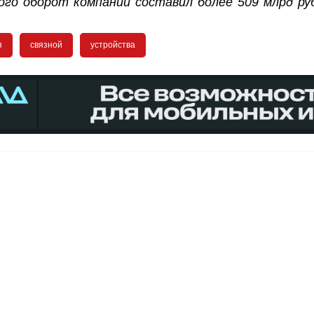
ого оборот компании составил более 509 млрд ру
я
связной
устройства