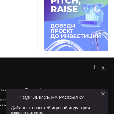
 ссылка на
app2top.ru
обязательна.
×
ПОДПИШИСЬ НА РАССЫЛКУ
ные геолокации Пользователей сайта и сервис «Яндекс
жатся в
Политике конфиденциальности
и
Пользовательском
Дайджест новостей игровой индустрии
каждую пятницу.