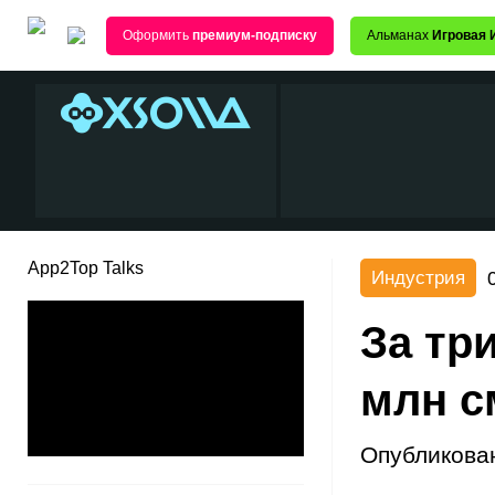
Оформить
премиум-подписку
Альманах
Игровая 
App2Top Talks
Индустрия
За тр
млн с
Опубликова