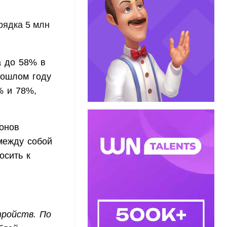
рядка 5 млн
а до 58% в
рошлом году
% и 78%,
онов
 между собой
осить к
тройств. По