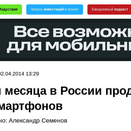
Индустрия
Запрос
инвестиций
в проект
Ежедневный
подкаст
02.04.2014 13:29
и месяца в России про
мартфонов
но:
Александр Семенов