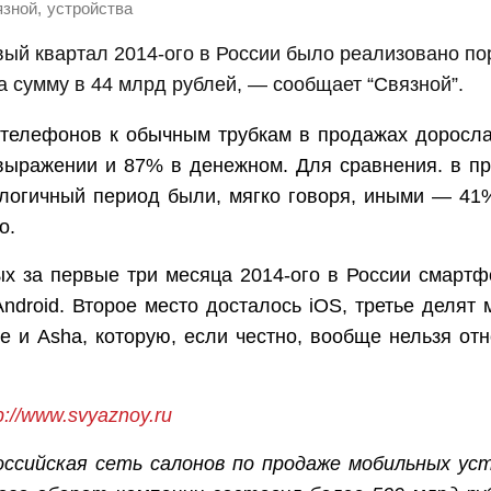
,
язной
устройства
вый квартал 2014-ого в России было реализовано по
 сумму в 44 млрд рублей, — сообщает “Связной”.
 телефонов к обычным трубкам в продажах доросл
выражении и 87% в денежном. Для сравнения. в п
логичный период были, мягко говоря, иными — 41
о.
х за первые три месяца 2014-ого в России смартф
ndroid. Второе место досталось iOS, третье делят
 и Asha, которую, если честно, вообще нельзя отн
p://www.svyaznoy.ru
российская сеть салонов по продаже мобильных ус