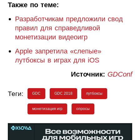
Также по теме:
Разработчикам предложили свод
правил для справедливой
монетизации видеоигр
Apple запретила «слепые»
лутбоксы в играх для iOS
Источник:
GDConf
Теги:
GDC
GDC 2018
лутбоксы
монетизация игр
опросы